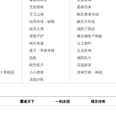
无双萌将
霸者归来
守卫山海
帕瓦勇者传说
仙境传说：破晓
豌豆大作战
战无止境
城防三国志
冒险守护
微乐捕鱼千炮版
神兵奇迹
云上契约
遮天：帝路争锋
五岳乾坤
战歌
城防乱斗
晴空双子
百战群英
十里桃花
小小虎将
龙神万相：神战
决战沙邑
霸者天下
一剑永恒
维京传奇