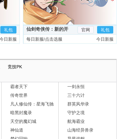
仙剑奇侠传：新的开
礼包
官网
礼包
始
今日新服
每日新服/点击选服
今日新服
版
竞技PK
霸者天下
一剑永恒
传奇世界
三十六计
凡人修仙传：星海飞驰
群英风华录
暗黑封魔录
守护之境
天空的魔幻城
航海霸业
神仙道
山海经异兽录
梦幻回响
异星战舰