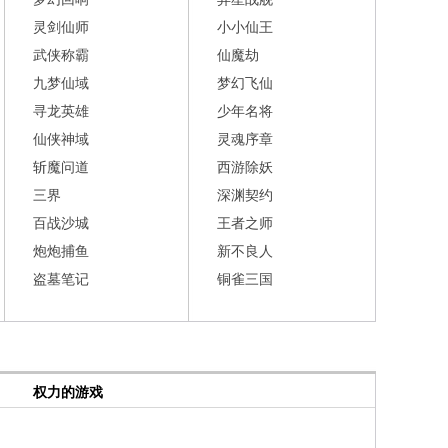
灵剑仙师
小小仙王
武侠称霸
仙魔劫
九梦仙域
梦幻飞仙
寻龙英雄
少年名将
仙侠神域
灵魂序章
斩魔问道
西游除妖
三界
深渊契约
百战沙城
王者之师
炮炮捕鱼
新不良人
盗墓笔记
铜雀三国
权力的游戏