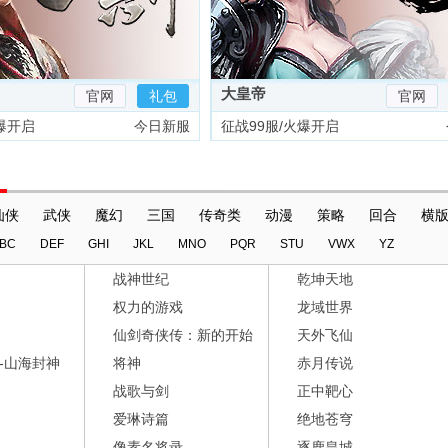
大皇帝
官网
礼包
官网
爆开启
今日新服
征战99服/火爆开启
仙侠
武侠
魔幻
三国
传奇类
动漫
策略
回合
横
BC
DEF
GHI
JKL
MNO
PQR
STU
VWX
YZ
战神世纪
乾坤天地
权力的游戏
龙域世界
仙剑奇侠传：新的开始
天外飞仙
-山海封神
将神
赤月传说
战歌与剑
正中靶心
爱琳诗篇
绝地苍穹
像素名将录
逐鹿皇城