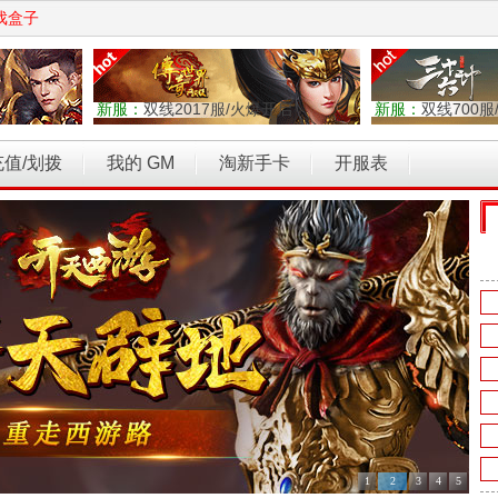
戏盒子
新服：
双线2017服/火爆开启
新服：
双线700服
充值/划拨
我的 GM
淘新手卡
开服表
权力的游戏
乾坤天地
开天西游
霸者归来
维京传奇
1
2
3
4
5