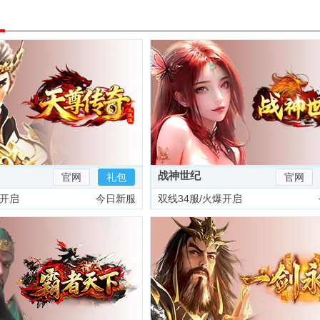
战神世纪
官网
礼包
官网
爆开启
今日新服
双线34服/火爆开启