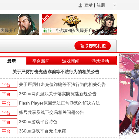
登录
|
注册
/火爆开启
新服：
征战99服/火爆开启
最新
平台新闻
游戏新闻
游戏活动
关于严厉打击充值诈骗等不法行为的相关公告
关于严厉打击充值诈骗等不法行为的相关公告
平台
360uu网页游戏关于落实防沉迷新规公告
平台
Flash Player原因无法正常游戏的解决方法
平台
账号共享及线下交易相关问题公告
平台
360uu游戏平台特色
平台
360uu游戏平台无托承诺
平台