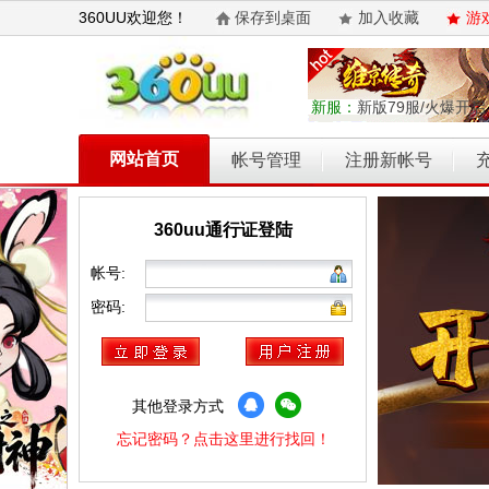
360UU欢迎您！
保存到桌面
加入收藏
游
新服：
新版79服/火爆开启
网站首页
帐号管理
注册新帐号
360uu通行证登陆
乾坤天地
开天西游
霸者归来
权力的游戏
维京传奇
帐号:
密码:
其他登录方式
忘记密码？点击这里进行找回！