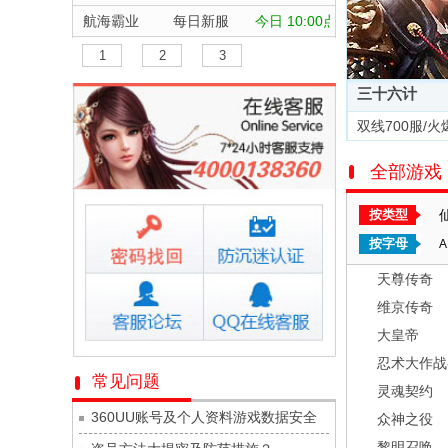
航海霸业
每日新服
今日 10:00点
晴空双子
每日新服
今日 10:00点
1
2
3
深渊契约
每日新服
今日 10:00点
三十六计
坠落守望者
每日新服
今日 10:00点
双线700服/火
正中靶心
每日新服
今日 10:00点
全部游戏
神兵奇迹
每日新服
今日 10:00点
微乐捕鱼千炮版
每日新服
今日 10:00点
按类型
帕瓦勇者传说
每日新服
今日 10:00点
按字母
A
群英风华录
每日新服
今日 10:00点
天尊传奇
小小仙王
每日新服
今日 10:00点
维京传奇
少年名将
每日新服
今日 10:00点
大皇帝
寻龙英雄
每日新服
今日 10:00点
忍术大作战
常见问题
灵魂契约
魔物迷宫
每日新服
今日 10:00点
360UU账号及个人资料游戏数据安全
众神之役
城防三国志
每日新服
今日 10:00点
黎明召唤