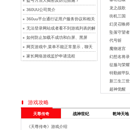
盗号方法大揭密及防范措施？
九梦仙域
每日新服
今日 10:00点
龙之战歌
360UU公司简介
豌豆大作战
每日新服
今日 10:00点
街机三国
360uu平台通行证用户服务协议和相关
灵魂序章
每日新服
今日 10:00点
幻灵召唤师
的条款和条件
无法登录网站或者看不到游戏列表的解
冒险守护
每日新服
今日 10:00点
坠落守望者
决方法
如何防止加载不成功和白屏、黑屏
绝地苍穹
每日新服
今日 10:00点
代号斩
网页游戏中,菜单不能正常显示，聊天
代号斩
每日新服
今日 10:00点
魔物迷宫
及其它功能不能正常使用的解决办法
家长网络游戏监护申请流程
异星战舰
每日新服
今日 10:00点
幻想名将录
征服与荣耀
云上契约
每日新服
今日 10:00点
特勤姬甲队
梦幻回响
每日新服
今日 10:00点
新三生三世
西游除妖
每日新服
今日 10:00点
超神觉醒
征服与荣耀
每日新服
今日 10:00点
天空的魔幻城
每日新服
今日 10:00点
游戏攻略
斩魔问道
每日新服
今日 10:00点
天尊传奇
战神世纪
乾坤天地
灵魂契约
每日新服
今日 10:00点
《天尊传奇》游戏介绍
山海经异兽录
每日新服
今日 10:00点