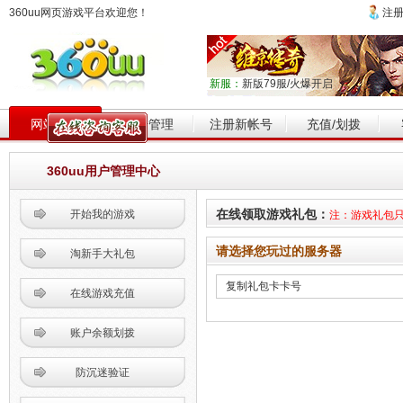
360uu网页游戏平台欢迎您！
注
新服：
新版79服/火爆开启
网站首页
帐号管理
注册新帐号
充值/划拨
360uu用户管理中心
在线领取游戏礼包：
开始我的游戏
注：游戏礼包
请选择您玩过的服务器
淘新手大礼包
在线游戏充值
账户余额划拨
防沉迷验证