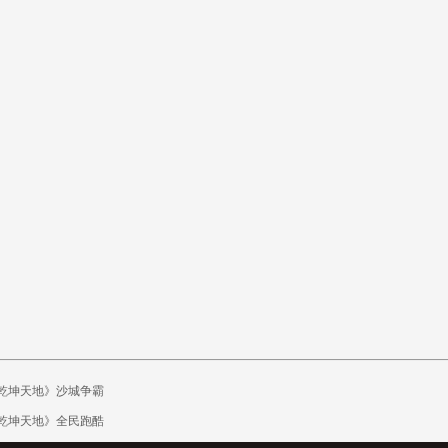
乾坤天地》沙城争霸
乾坤天地》全民跑酷