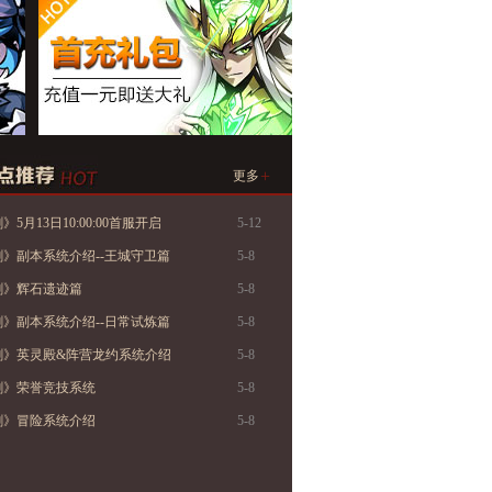
+
更多
5月13日10:00:00首服开启
5-12
》副本系统介绍--王城守卫篇
5-8
剑》辉石遗迹篇
5-8
》副本系统介绍--日常试炼篇
5-8
剑》英灵殿&阵营龙约系统介绍
5-8
剑》荣誉竞技系统
5-8
剑》冒险系统介绍
5-8