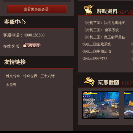
查看更多服务器
客服中心
《街机三国》决战九州地图
《街机三国》 坐骑系统
客服电话：4000138360
《街机三国》魔王貂蝉最佳
整容及连招攻略解析
街机三国宝藏系统
在线客服:
街机三国军团活动
街机三国竞技场
友情链接
维京传奇
传奇世界
三十六计
大皇帝