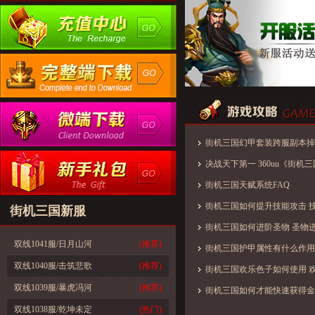
街机三国幻甲套装跨服副本掉
决战天下第一 360uu《街机
开启
街机三国天赋系统FAQ
街机三国如何提升技能攻击 
街机三国新服
街机三国如何进阶圣物 圣物
双线1041服/日月山河
(推荐)
街机三国护甲属性有什么作用
双线1040服/击筑悲歌
(推荐)
街机三国欢乐色子如何使用 
双线1039服/暴虎冯河
(推荐)
街机三国如何才能快速获得金
双线1038服/乾坤未定
(热门)