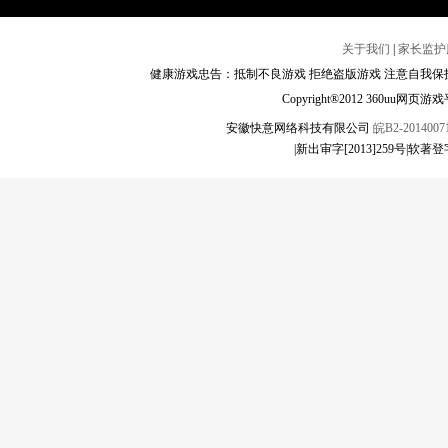
关于我们
|
家长监护
健康游戏忠告：抵制不良游戏 拒绝盗版游戏 注意自我保护
Copyright®2012 360
安徽快意网络科技有限公司
皖B2-20140071
|新出审字[2013]259号|软著登字