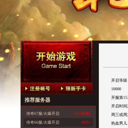
开启等级
10000
开服第1
推荐服务器
开启时间20
传奇67服/火爆开启
(今日新服)
周三或周
传奇66服/火爆开启
(推荐)
热血男儿