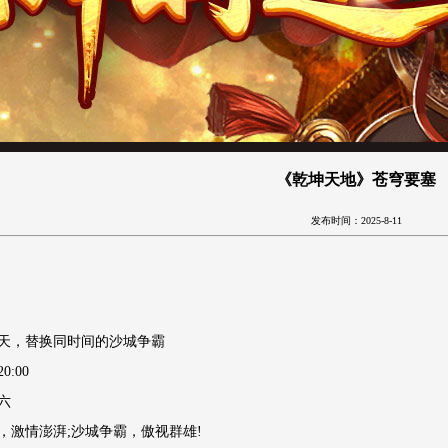
《乾坤天地》苍穹要塞
发布时间：2025-8-11
5天，替换同时间的沙城争霸
:00
六
，激情澎湃;沙城争霸，傲视群雄!