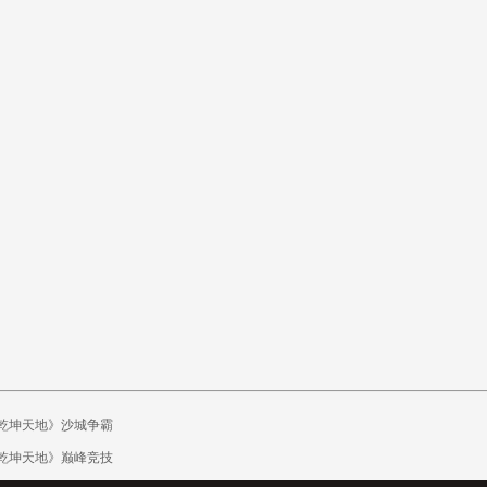
乾坤天地》沙城争霸
乾坤天地》巅峰竞技