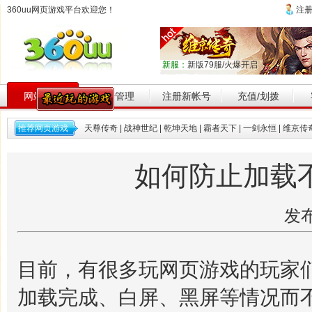
360uu网页游戏平台欢迎您！
注
新服：
新版79服/火爆开启
网站首页
帐号管理
注册新帐号
充值/划拨
推荐网页游戏
天尊传奇
|
战神世纪
|
乾坤天地
|
霸者天下
|
一剑永恒
|
维京传
如何防止加载
发布
目前，有很多玩网页游戏的玩家
加载完成、白屏、黑屏等情况而不