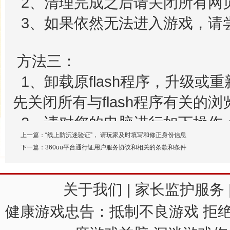
2、清理完成之后请关闭所有网
3、如果依然无法进入游戏，请
方法三：
1、卸载原flash程序，升级或重
先关闭所有与flash程序有关的
2、请对您的电脑进行如下操作：“开
上一篇：
“线上防沉迷验证”， 请玩家及时填写和修正身份信息
>flasn player10，卸载”。
下一篇：
360uu平台通行证用户服务协议和相关的条款和条件
3、然后请您安装最新的flash pla
请根据您所使用的浏览器类型下载
关于我们
|
家长监护服务
4、安装或更新flash playe
健康游戏忠告：抵制不良游戏 拒绝
戏，参见方法四。