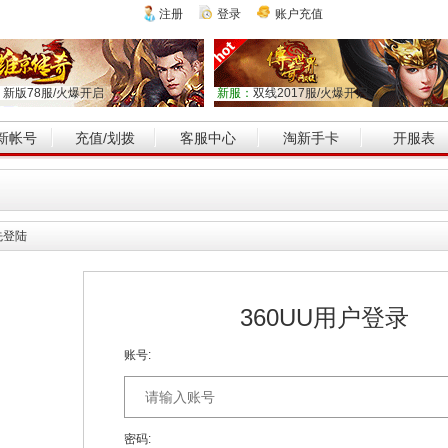
注册
登录
账户充值
：
新版78服/火爆开启
新服：
双线2017服/火爆开启
新帐号
充值/划拨
客服中心
淘新手卡
开服表
先登陆
360UU用户登录
账号:
密码: