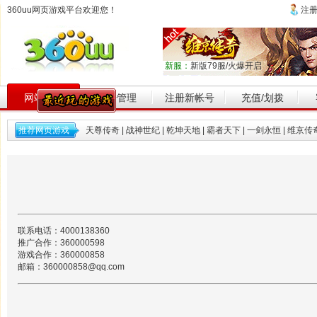
360uu网页游戏平台欢迎您！
注
新服：
新版79服/火爆开启
网站首页
帐号管理
注册新帐号
充值/划拨
推荐网页游戏
天尊传奇
|
战神世纪
|
乾坤天地
|
霸者天下
|
一剑永恒
|
维京传
联系电话：4000138360
推广合作：360000598
游戏合作：360000858
邮箱：360000858@qq.com