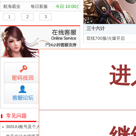
航海霸业
每日新服
今日 10:00点
晴空双子
每日新服
今日 10:00点
1
2
3
深渊契约
每日新服
今日 10:00点
三十六计
坠落守望者
每日新服
今日 10:00点
双线700服/火爆开启
正中靶心
每日新服
今日 10:00点
全部游戏
神兵奇迹
每日新服
今日 10:00点
微乐捕鱼千炮版
每日新服
今日 10:00点
按类型
仙侠
武侠
进
帕瓦勇者传说
每日新服
今日 10:00点
按字母
ABC
DEF
群英风华录
每日新服
今日 10:00点
天尊传奇
小小仙王
每日新服
今日 10:00点
维京传奇
少年名将
每日新服
今日 10:00点
大皇帝
寻龙英雄
每日新服
今日 10:00点
忍术大作战-山海封神
常见问题
灵魂契约
魔物迷宫
每日新服
今日 10:00点
360UU账号及个人资料游戏数据安全
众神之役
城防三国志
每日新服
今日 10:00点
黎明召唤