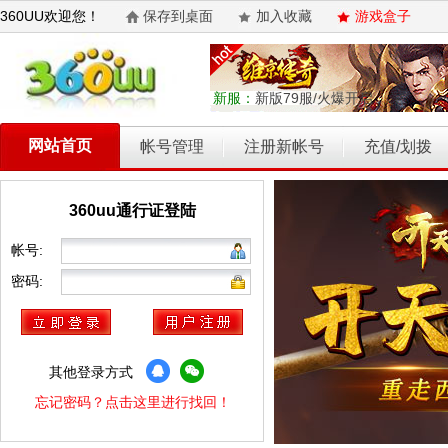
360UU欢迎您！
保存到桌面
加入收藏
游戏盒子
新服：
新版79服/火爆开启
网站首页
帐号管理
注册新帐号
充值/划拨
360uu通行证登陆
乾坤天地
开天西游
霸者归来
权力的游戏
维京传奇
帐号:
密码:
其他登录方式
忘记密码？点击这里进行找回！