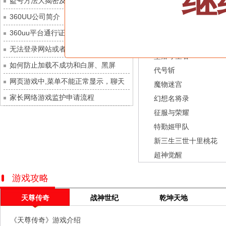
继
盗号方法大揭密及防范措施？
九梦仙域
每日新服
今日 10:00点
龙之战歌
360UU公司简介
豌豆大作战
每日新服
今日 10:00点
街机三国
360uu平台通行证用户服务协议和相关
灵魂序章
每日新服
今日 10:00点
幻灵召唤师
的条款和条件
无法登录网站或者看不到游戏列表的解
冒险守护
每日新服
今日 10:00点
坠落守望者
决方法
如何防止加载不成功和白屏、黑屏
绝地苍穹
每日新服
今日 10:00点
代号斩
网页游戏中,菜单不能正常显示，聊天
代号斩
每日新服
今日 10:00点
魔物迷宫
及其它功能不能正常使用的解决办法
家长网络游戏监护申请流程
异星战舰
每日新服
今日 10:00点
幻想名将录
征服与荣耀
云上契约
每日新服
今日 10:00点
特勤姬甲队
梦幻回响
每日新服
今日 10:00点
新三生三世十里桃花
西游除妖
每日新服
今日 10:00点
超神觉醒
征服与荣耀
每日新服
今日 10:00点
天空的魔幻城
每日新服
今日 10:00点
游戏攻略
斩魔问道
每日新服
今日 10:00点
天尊传奇
战神世纪
乾坤天地
灵魂契约
每日新服
今日 10:00点
《天尊传奇》游戏介绍
山海经异兽录
每日新服
今日 10:00点