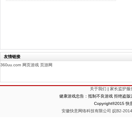
仙魔劫
每日新服
今日 9:00点
仙剑奇侠传：新的开始
每日新服
今日 9:00点
幻想名将录
每日新服
今日 1:00点
仙侠神域
每日新服
今日 1:00点
权力的游戏
新服新服
今日 9:00
友情链接
360uu.com
网页游戏
页游网
关于我们
|
家长监护服
健康游戏忠告：抵制不良游戏 拒绝盗版游
Copyright®2
安徽快意网络科技有限公司 皖B2-20140