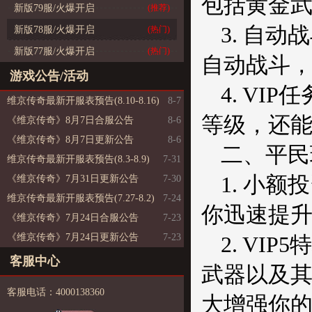
包括黄金
新版79服/火爆开启
(推荐)
3. 自
新版78服/火爆开启
(热门)
新版77服/火爆开启
(热门)
自动战斗
游戏公告/活动
4. VI
维京传奇最新开服表预告(8.10-8.16)
8-7
等级，还
《维京传奇》8月7日合服公告
8-6
《维京传奇》8月7日更新公告
8-6
二、平民
维京传奇最新开服表预告(8.3-8.9)
7-31
1. 小
《维京传奇》7月31日更新公告
7-30
维京传奇最新开服表预告(7.27-8.2)
7-24
你迅速提升
《维京传奇》7月24日合服公告
7-23
《维京传奇》7月24日更新公告
7-23
2. V
客服中心
武器以及
客服电话：4000138360
大增强你