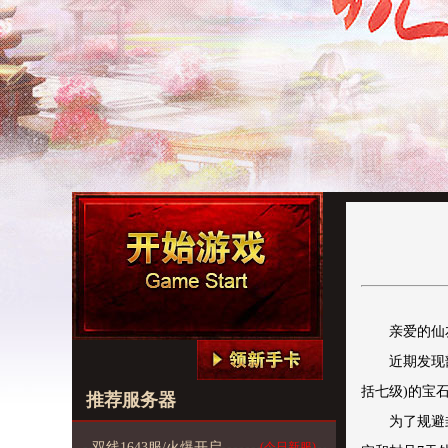
亲爱的仙
近期发现
括七级)的宝
推荐服务器
为了规避
双线1643服/火爆开启
(今日新服)