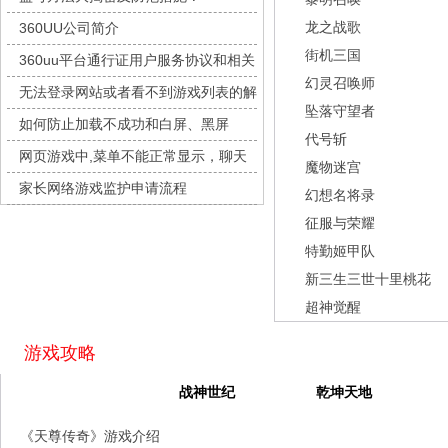
灵魂序章
每日新服
今日 10:00点
龙之战歌
360UU公司简介
冒险守护
每日新服
今日 10:00点
街机三国
360uu平台通行证用户服务协议和相关
绝地苍穹
每日新服
今日 10:00点
幻灵召唤师
的条款和条件
无法登录网站或者看不到游戏列表的解
代号斩
每日新服
今日 10:00点
坠落守望者
决方法
如何防止加载不成功和白屏、黑屏
异星战舰
每日新服
今日 10:00点
代号斩
网页游戏中,菜单不能正常显示，聊天
云上契约
每日新服
今日 10:00点
魔物迷宫
及其它功能不能正常使用的解决办法
家长网络游戏监护申请流程
梦幻回响
每日新服
今日 10:00点
幻想名将录
征服与荣耀
西游除妖
每日新服
今日 10:00点
特勤姬甲队
征服与荣耀
每日新服
今日 10:00点
新三生三世十里桃花
天空的魔幻城
每日新服
今日 10:00点
超神觉醒
斩魔问道
每日新服
今日 10:00点
灵魂契约
每日新服
今日 10:00点
游戏攻略
山海经异兽录
每日新服
今日 10:00点
天尊传奇
战神世纪
乾坤天地
仙魔劫
每日新服
今日 9:00点
《天尊传奇》游戏介绍
仙剑奇侠传：新的开始
每日新服
今日 9:00点