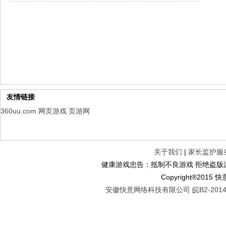
幻想名将录
每日新服
今日 1:00点
仙侠神域
每日新服
今日 1:00点
权力的游戏
新服新服
今日 9:00
友情链接
360uu.com
网页游戏
页游网
关于我们
|
家长监护服
健康游戏忠告：抵制不良游戏 拒绝盗版游
Copyright®2
安徽快意网络科技有限公司 皖B2-20140