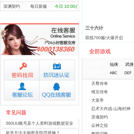
深渊契约
每日新服
今日 10:00点
坠落守望者
每日新服
今日 10:00点
正中靶心
每日新服
今日 10:00点
三十六计
神兵奇迹
每日新服
今日 10:00点
双线700服/火爆开启
微乐捕鱼千炮版
每日新服
今日 10:00点
全部游戏
帕瓦勇者传说
每日新服
今日 10:00点
群英风华录
每日新服
今日 10:00点
按类型
仙侠
武侠
小小仙王
每日新服
今日 10:00点
按字母
ABC
DEF
少年名将
每日新服
今日 10:00点
天尊传奇
寻龙英雄
每日新服
今日 10:00点
维京传奇
魔物迷宫
每日新服
今日 10:00点
大皇帝
城防三国志
每日新服
今日 10:00点
忍术大作战-山海封神
常见问题
灵魂契约
九梦仙域
每日新服
今日 10:00点
360UU账号及个人资料游戏数据安全
众神之役
豌豆大作战
每日新服
今日 10:00点
盗号方法大揭密及防范措施？
黎明召唤