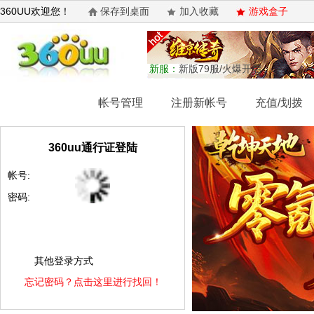
360UU欢迎您！
保存到桌面
加入收藏
游戏盒子
新服：
新版79服/火爆开启
网站首页
帐号管理
注册新帐号
充值/划拨
360uu通行证登陆
帐号:
密码:
其他登录方式
忘记密码？点击这里进行找回！