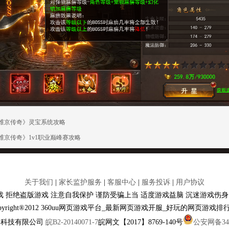
维京传奇》灵宝系统攻略
维京传奇》1v1职业巅峰赛攻略
关于我们
|
家长监护服务
|
客服中心
|
服务投诉
|
用户协议
 拒绝盗版游戏 注意自我保护 谨防受骗上当 适度游戏益脑 沉迷游戏伤身
opyright®2012 360uu网页游戏平台_最新网页游戏开服_好玩的网页游戏排
络科技有限公司
皖B2-20140071-7
皖网文【2017】8769-140号
公安网备3401