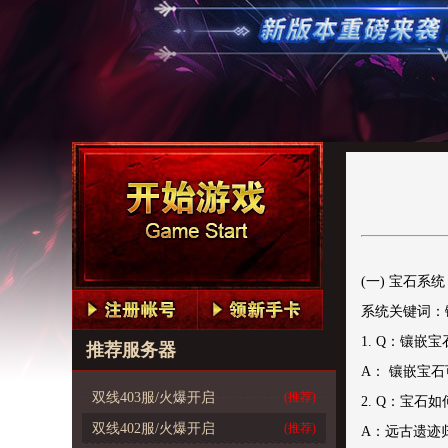
(一) 宝石系统
系统关键词：
1. Q：镶嵌
推荐服务器
A： 镶嵌宝
双线403服/火爆开启
(推荐)
2. Q：宝石如
双线402服/火爆开启
(推荐)
A：远古遗迹