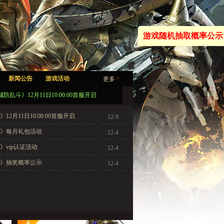
游戏随机抽取概率公示
+
新闻公告
游戏活动
更多
防乱斗》12月11日10:00:00首服开启
12月11日10:00:00首服开启
12-9
》每月礼包活动
12-4
》vip认证活动
12-4
》抽奖概率公示
12-4