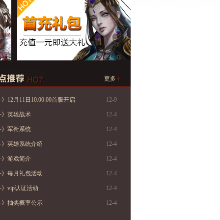
+
更多
12月11日10:00:00首服开启
12-9
斗》英雄战术
12-4
斗》军衔系统
12-4
斗》英雄系统介绍
12-4
斗》游戏简介
12-4
斗》每月礼包活动
12-4
》vip认证活动
12-4
斗》抽奖概率公示
12-4