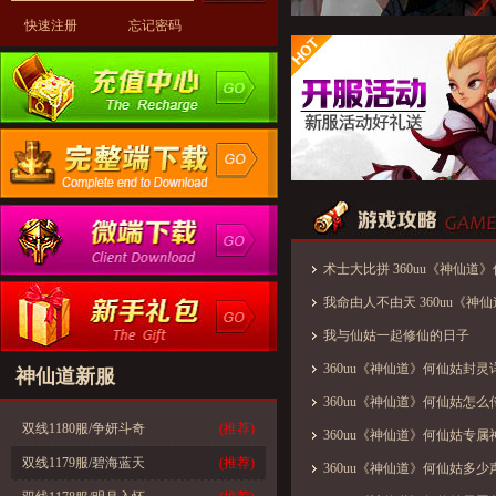
快速注册
忘记密码
术士大比拼 360uu《神仙道
我命由人不由天 360uu《神
略
我与仙姑一起修仙的日子
360uu《神仙道》何仙姑封灵
神仙道新服
360uu《神仙道》何仙姑怎么
双线1180服/争妍斗奇
(推荐)
360uu《神仙道》何仙姑专属
双线1179服/碧海蓝天
(推荐)
360uu《神仙道》何仙姑多少