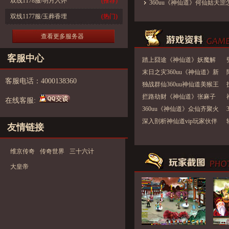
双线1178服/明月入怀
(推荐)
360uu《神仙道》何仙姑天罡
双线1177服/玉葬香埋
(热门)
查看更多服务器
客服中心
踏上囧途《神仙道》妖魔解
除封印涌入人间
末日之灾360uu《神仙道》新
客服电话：4000138360
绝招不留情面
独战群仙360uu神仙道美猴王
大闹天宫
拦路劫财《神仙道》张麻子
在线客服:
挡路求给力
360uu《神仙道》众仙齐聚火
焰山 疯抢辟邪玉
深入剖析神仙道vip玩家伙伴
友情链接
选择所面临的窘境
维京传奇
传奇世界
三十六计
大皇帝