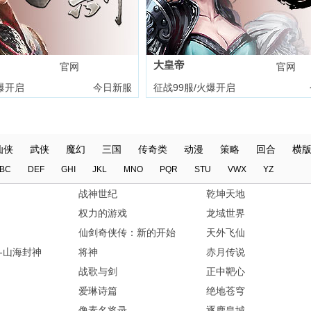
大皇帝
官网
礼包
官网
爆开启
今日新服
征战99服/火爆开启
仙侠
武侠
魔幻
三国
传奇类
动漫
策略
回合
横
BC
DEF
GHI
JKL
MNO
PQR
STU
VWX
YZ
战神世纪
乾坤天地
权力的游戏
龙域世界
仙剑奇侠传：新的开始
天外飞仙
-山海封神
将神
赤月传说
战歌与剑
正中靶心
爱琳诗篇
绝地苍穹
像素名将录
逐鹿皇城