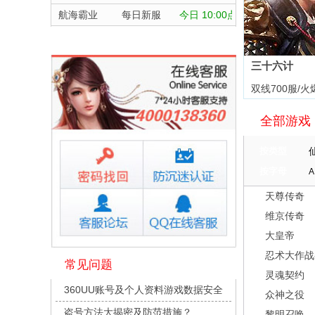
航海霸业
每日新服
今日 10:00点
晴空双子
每日新服
今日 10:00点
深渊契约
每日新服
今日 10:00点
三十六计
坠落守望者
每日新服
今日 10:00点
双线700服/火
正中靶心
每日新服
今日 10:00点
全部游戏
神兵奇迹
每日新服
今日 10:00点
微乐捕鱼千炮版
每日新服
今日 10:00点
按类型
帕瓦勇者传说
每日新服
今日 10:00点
按字母
A
群英风华录
每日新服
今日 10:00点
天尊传奇
小小仙王
每日新服
今日 10:00点
维京传奇
少年名将
每日新服
今日 10:00点
大皇帝
寻龙英雄
每日新服
今日 10:00点
忍术大作战
常见问题
灵魂契约
魔物迷宫
每日新服
今日 10:00点
360UU账号及个人资料游戏数据安全
众神之役
城防三国志
每日新服
今日 10:00点
盗号方法大揭密及防范措施？
黎明召唤