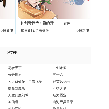
仙剑奇侠传：新的开
礼包
官网
礼包
始
今日新服
每日新服/点击选服
今日新服
版
竞技PK
霸者天下
一剑永恒
传奇世界
三十六计
凡人修仙传：星海飞驰
群英风华录
暗黑封魔录
守护之境
天空的魔幻城
航海霸业
神仙道
山海经异兽录
梦幻回响
异星战舰