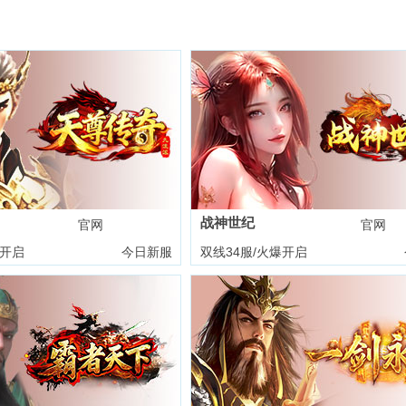
战神世纪
官网
礼包
官网
爆开启
今日新服
双线34服/火爆开启