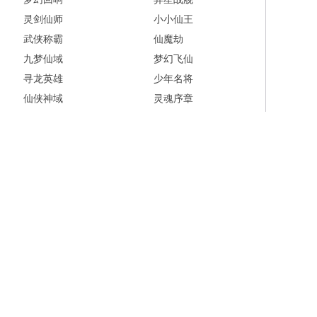
灵剑仙师
小小仙王
武侠称霸
仙魔劫
九梦仙域
梦幻飞仙
寻龙英雄
少年名将
仙侠神域
灵魂序章
斩魔问道
西游除妖
三界
深渊契约
百战沙城
王者之师
炮炮捕鱼
新不良人
盗墓笔记
铜雀三国
权力的游戏