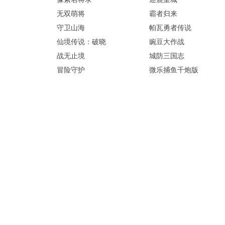
无双萌将
霸者归来
守卫山海
帕瓦勇者传说
仙境传说：破晓
豌豆大作战
战无止境
城防三国志
冒险守护
微乐捕鱼千炮版
神兵奇迹
云上契约
遮天：帝路争锋
五岳乾坤
战歌
城防乱斗
晴空双子
百战群英
十里桃花
小小虎将
龙神万相：神战
决战沙邑
霸者天下
一剑永恒
维京传奇