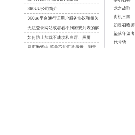
九梦仙域
每日新服
今日 10:00点
龙之战歌
360UU公司简介
豌豆大作战
每日新服
今日 10:00点
街机三国
360uu平台通行证用户服务协议和相关
灵魂序章
每日新服
今日 10:00点
幻灵召唤师
的条款和条件
无法登录网站或者看不到游戏列表的解
冒险守护
每日新服
今日 10:00点
坠落守望者
决方法
如何防止加载不成功和白屏、黑屏
绝地苍穹
每日新服
今日 10:00点
代号斩
网页游戏中,菜单不能正常显示，聊天
代号斩
每日新服
今日 10:00点
魔物迷宫
及其它功能不能正常使用的解决办法
家长网络游戏监护申请流程
异星战舰
每日新服
今日 10:00点
幻想名将录
征服与荣耀
云上契约
每日新服
今日 10:00点
特勤姬甲队
梦幻回响
每日新服
今日 10:00点
新三生三世
西游除妖
每日新服
今日 10:00点
超神觉醒
征服与荣耀
每日新服
今日 10:00点
天空的魔幻城
每日新服
今日 10:00点
游戏攻略
斩魔问道
每日新服
今日 10:00点
天尊传奇
战神世纪
乾坤天地
灵魂契约
每日新服
今日 10:00点
《天尊传奇》游戏介绍
山海经异兽录
每日新服
今日 10:00点