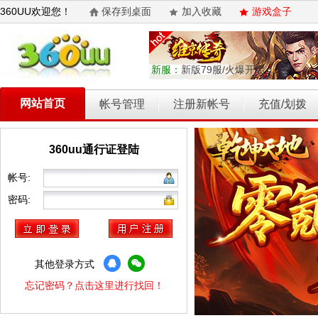
360UU欢迎您！
保存到桌面
加入收藏
游戏盒子
新服：
新版79服/火爆开启
网站首页
帐号管理
注册新帐号
充值/划拨
360uu通行证登陆
乾坤天地
开天西游
霸者归来
权力的游戏
维京传奇
帐号:
密码:
其他登录方式
忘记密码？点击这里进行找回！