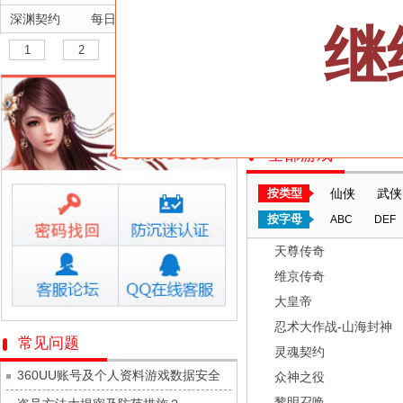
深渊契约
每日新服
今日 10:00点
继
坠落守望者
每日新服
今日 10:00点
1
2
3
正中靶心
每日新服
今日 10:00点
三十六计
神兵奇迹
每日新服
今日 10:00点
双线700服/火爆开启
微乐捕鱼千炮版
每日新服
今日 10:00点
全部游戏
帕瓦勇者传说
每日新服
今日 10:00点
群英风华录
每日新服
今日 10:00点
按类型
仙侠
武侠
小小仙王
每日新服
今日 10:00点
按字母
ABC
DEF
少年名将
每日新服
今日 10:00点
天尊传奇
寻龙英雄
每日新服
今日 10:00点
维京传奇
魔物迷宫
每日新服
今日 10:00点
大皇帝
城防三国志
每日新服
今日 10:00点
忍术大作战-山海封神
常见问题
灵魂契约
九梦仙域
每日新服
今日 10:00点
360UU账号及个人资料游戏数据安全
众神之役
豌豆大作战
每日新服
今日 10:00点
黎明召唤