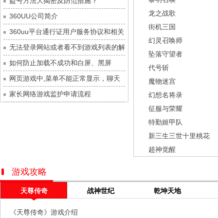
盗号方法大揭密及防范措施？
灵魂序章
每日新服
今日 10:00点
龙之战歌
360UU公司简介
冒险守护
每日新服
今日 10:00点
街机三国
360uu平台通行证用户服务协议和相关
绝地苍穹
每日新服
今日 10:00点
幻灵召唤师
的条款和条件
无法登录网站或者看不到游戏列表的解
代号斩
每日新服
今日 10:00点
坠落守望者
决方法
如何防止加载不成功和白屏、黑屏
异星战舰
每日新服
今日 10:00点
代号斩
网页游戏中,菜单不能正常显示，聊天
云上契约
每日新服
今日 10:00点
魔物迷宫
及其它功能不能正常使用的解决办法
家长网络游戏监护申请流程
梦幻回响
每日新服
今日 10:00点
幻想名将录
征服与荣耀
西游除妖
每日新服
今日 10:00点
特勤姬甲队
征服与荣耀
每日新服
今日 10:00点
新三生三世十里桃花
天空的魔幻城
每日新服
今日 10:00点
超神觉醒
斩魔问道
每日新服
今日 10:00点
灵魂契约
每日新服
今日 10:00点
游戏攻略
山海经异兽录
每日新服
今日 10:00点
天尊传奇
战神世纪
乾坤天地
仙魔劫
每日新服
今日 9:00点
《天尊传奇》游戏介绍
仙剑奇侠传：新的开始
每日新服
今日 9:00点