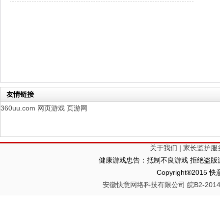
幻想名将录
每日新服
今日 1:00点
仙侠神域
每日新服
今日 1:00点
权力的游戏
新服新服
今日 9:00
友情链接
360uu.com
网页游戏
页游网
关于我们
|
家长监护服
健康游戏忠告：抵制不良游戏 拒绝盗版游
Copyright®2
安徽快意网络科技有限公司 皖B2-20140