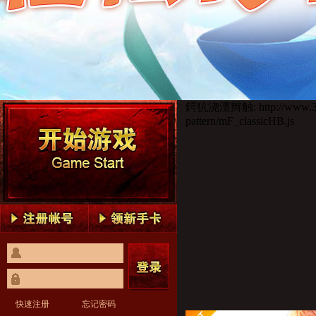
鍔犺浇澶辫触: http://www.360
pattern/mF_classicHB.js
快速注册
忘记密码