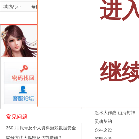
进
城防乱斗
每日新服
今日 10:00点
航海霸业
每日新服
今日 10:00点
晴空双子
每日新服
今日 10:00点
三十六计
深渊契约
每日新服
今日 10:00点
双线701服/火爆开启
坠落守望者
每日新服
今日 10:00点
全部游戏
正中靶心
每日新服
今日 10:00点
继
神兵奇迹
每日新服
今日 10:00点
按类型
仙侠
武侠
微乐捕鱼千炮版
每日新服
今日 10:00点
按字母
ABC
DEF
帕瓦勇者传说
每日新服
今日 10:00点
天尊传奇
群英风华录
每日新服
今日 10:00点
维京传奇
小小仙王
每日新服
今日 10:00点
大皇帝
少年名将
每日新服
今日 10:00点
忍术大作战-山海封神
常见问题
灵魂契约
寻龙英雄
每日新服
今日 10:00点
360UU账号及个人资料游戏数据安全
众神之役
魔物迷宫
每日新服
今日 10:00点
盗号方法大揭密及防范措施？
黎明召唤