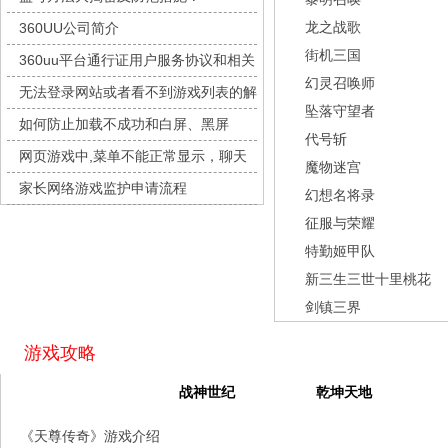
城防三国志
每日新服
今日 10:00点
龙之战歌
360UU公司简介
九梦仙域
每日新服
今日 10:00点
街机三国
360uu平台通行证用户服务协议和相关
豌豆大作战
每日新服
今日 10:00点
幻灵召唤师
的条款和条件
无法登录网站或者看不到游戏列表的解
灵魂序章
每日新服
今日 10:00点
坠落守望者
决方法
如何防止加载不成功和白屏、黑屏
冒险守护
每日新服
今日 10:00点
代号斩
网页游戏中,菜单不能正常显示，聊天
绝地苍穹
每日新服
今日 10:00点
魔物迷宫
及其它功能不能正常使用的解决办法
家长网络游戏监护申请流程
代号斩
每日新服
今日 10:00点
幻想名将录
征服与荣耀
异星战舰
每日新服
今日 10:00点
特勤姬甲队
云上契约
每日新服
今日 10:00点
新三生三世十里桃花
梦幻回响
每日新服
今日 10:00点
剑镇三界
西游除妖
每日新服
今日 10:00点
征服与荣耀
每日新服
今日 10:00点
游戏攻略
天空的魔幻城
每日新服
今日 10:00点
天尊传奇
战神世纪
乾坤天地
斩魔问道
每日新服
今日 10:00点
《天尊传奇》游戏介绍
灵魂契约
每日新服
今日 10:00点