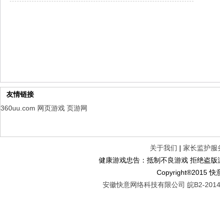
山海经异兽录
每日新服
今日 10:00点
仙魔劫
每日新服
今日 9:00点
仙剑奇侠传：新的开始
每日新服
今日 9:00点
幻想名将录
每日新服
今日 1:00点
仙侠神域
每日新服
今日 1:00点
权力的游戏
新服新服
今日 9:00
友情链接
360uu.com
网页游戏
页游网
关于我们
|
家长监护服
健康游戏忠告：抵制不良游戏 拒绝盗版游
Copyright®2
安徽快意网络科技有限公司 皖B2-20140