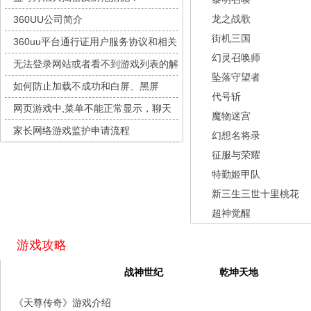
城防三国志
每日新服
今日 10:00点
龙之战歌
360UU公司简介
九梦仙域
每日新服
今日 10:00点
街机三国
360uu平台通行证用户服务协议和相关
豌豆大作战
每日新服
今日 10:00点
幻灵召唤师
的条款和条件
无法登录网站或者看不到游戏列表的解
灵魂序章
每日新服
今日 10:00点
坠落守望者
决方法
如何防止加载不成功和白屏、黑屏
冒险守护
每日新服
今日 10:00点
代号斩
网页游戏中,菜单不能正常显示，聊天
绝地苍穹
每日新服
今日 10:00点
魔物迷宫
及其它功能不能正常使用的解决办法
家长网络游戏监护申请流程
代号斩
每日新服
今日 10:00点
幻想名将录
征服与荣耀
异星战舰
每日新服
今日 10:00点
特勤姬甲队
云上契约
每日新服
今日 10:00点
新三生三世十里桃花
梦幻回响
每日新服
今日 10:00点
超神觉醒
西游除妖
每日新服
今日 10:00点
征服与荣耀
每日新服
今日 10:00点
游戏攻略
天空的魔幻城
每日新服
今日 10:00点
天尊传奇
战神世纪
乾坤天地
斩魔问道
每日新服
今日 10:00点
《天尊传奇》游戏介绍
灵魂契约
每日新服
今日 10:00点