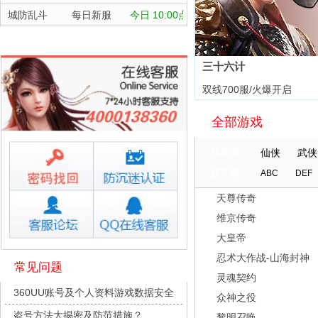
城防乱斗
每日新服
今日 10:00点
航海霸业
每日新服
今日 10:00点
晴空双子
每日新服
今日 10:00点
三十六计
深渊契约
每日新服
今日 10:00点
双线700服/火爆开启
坠落守望者
每日新服
今日 10:00点
继
全部游戏
正中靶心
每日新服
今日 10:00点
神兵奇迹
每日新服
今日 10:00点
按类型
仙侠
武侠
微乐捕鱼千炮版
每日新服
今日 10:00点
按字母
ABC
DEF
帕瓦勇者传说
每日新服
今日 10:00点
天尊传奇
群英风华录
每日新服
今日 10:00点
维京传奇
小小仙王
每日新服
今日 10:00点
大皇帝
少年名将
每日新服
今日 10:00点
忍术大作战-山海封神
常见问题
灵魂契约
寻龙英雄
每日新服
今日 10:00点
360UU账号及个人资料游戏数据安全
众神之役
魔物迷宫
每日新服
今日 10:00点
盗号方法大揭密及防范措施？
黎明召唤