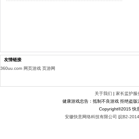
山海经异兽录
每日新服
今日 10:00点
仙魔劫
每日新服
今日 9:00点
仙剑奇侠传：新的开始
每日新服
今日 9:00点
幻想名将录
每日新服
今日 1:00点
仙侠神域
每日新服
今日 1:00点
权力的游戏
新服新服
今日 9:00
友情链接
360uu.com
网页游戏
页游网
关于我们
|
家长监护服
健康游戏忠告：抵制不良游戏 拒绝盗版游
Copyright®2
安徽快意网络科技有限公司 皖B2-20140