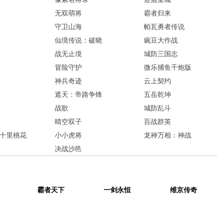
无双萌将
霸者归来
守卫山海
帕瓦勇者传说
仙境传说：破晓
豌豆大作战
战无止境
城防三国志
冒险守护
微乐捕鱼千炮版
神兵奇迹
云上契约
遮天：帝路争锋
五岳乾坤
战歌
城防乱斗
晴空双子
百战群英
十里桃花
小小虎将
龙神万相：神战
决战沙邑
霸者天下
一剑永恒
维京传奇