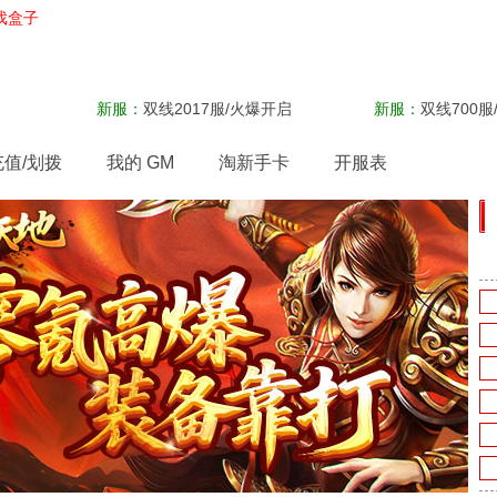
戏盒子
新服：
双线2017服/火爆开启
新服：
双线700服
充值/划拨
我的 GM
淘新手卡
开服表