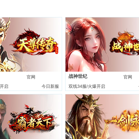
战神世纪
官网
礼包
官网
爆开启
今日新服
双线34服/火爆开启