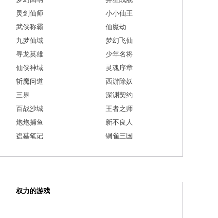
灵剑仙师
小小仙王
武侠称霸
仙魔劫
九梦仙域
梦幻飞仙
寻龙英雄
少年名将
仙侠神域
灵魂序章
斩魔问道
西游除妖
三界
深渊契约
百战沙城
王者之师
炮炮捕鱼
新不良人
盗墓笔记
铜雀三国
权力的游戏