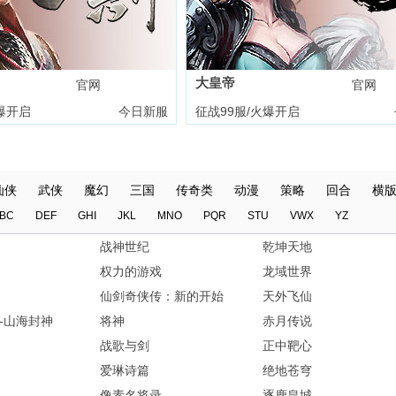
大皇帝
官网
礼包
官网
爆开启
今日新服
征战99服/火爆开启
仙侠
武侠
魔幻
三国
传奇类
动漫
策略
回合
横
BC
DEF
GHI
JKL
MNO
PQR
STU
VWX
YZ
战神世纪
乾坤天地
权力的游戏
龙域世界
仙剑奇侠传：新的开始
天外飞仙
-山海封神
将神
赤月传说
战歌与剑
正中靶心
爱琳诗篇
绝地苍穹
像素名将录
逐鹿皇城