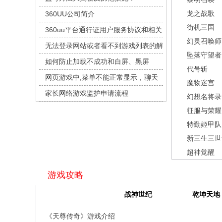
九梦仙域
每日新服
今日 10:00点
龙之战歌
360UU公司简介
豌豆大作战
每日新服
今日 10:00点
街机三国
360uu平台通行证用户服务协议和相关
灵魂序章
每日新服
今日 10:00点
幻灵召唤师
的条款和条件
无法登录网站或者看不到游戏列表的解
冒险守护
每日新服
今日 10:00点
坠落守望者
决方法
如何防止加载不成功和白屏、黑屏
绝地苍穹
每日新服
今日 10:00点
代号斩
网页游戏中,菜单不能正常显示，聊天
代号斩
每日新服
今日 10:00点
魔物迷宫
及其它功能不能正常使用的解决办法
家长网络游戏监护申请流程
异星战舰
每日新服
今日 10:00点
幻想名将录
征服与荣耀
云上契约
每日新服
今日 10:00点
特勤姬甲队
梦幻回响
每日新服
今日 10:00点
新三生三世
西游除妖
每日新服
今日 10:00点
超神觉醒
征服与荣耀
每日新服
今日 10:00点
天空的魔幻城
每日新服
今日 10:00点
游戏攻略
斩魔问道
每日新服
今日 10:00点
天尊传奇
战神世纪
乾坤天地
灵魂契约
每日新服
今日 10:00点
《天尊传奇》游戏介绍
山海经异兽录
每日新服
今日 10:00点