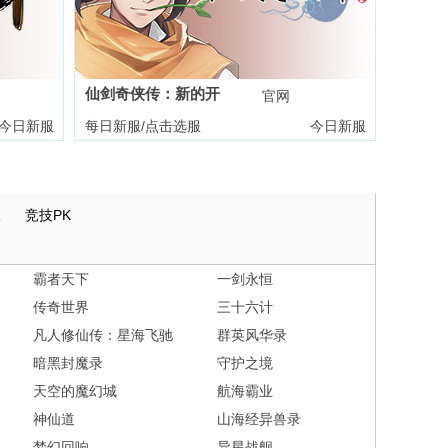
仙剑奇侠传：新的开
礼包
官网
礼包
始
今日新服
每日新服/点击选服
今日新服
版
竞技PK
霸者天下
一剑永恒
传奇世界
三十六计
凡人修仙传：星海飞驰
群英风华录
暗黑封魔录
守护之境
天空的魔幻城
航海霸业
神仙道
山海经异兽录
梦幻回响
异星战舰