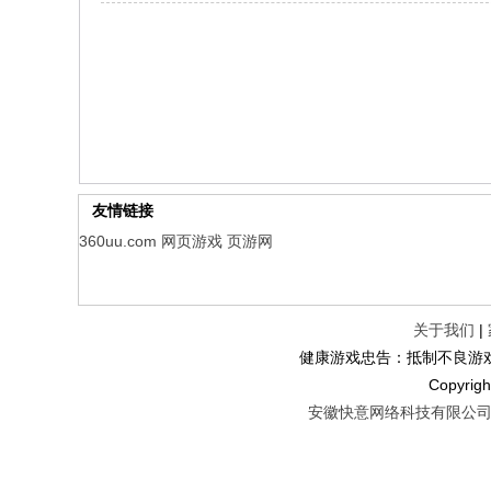
仙魔劫
每日新服
今日 9:00点
仙剑奇侠传：新的开始
每日新服
今日 9:00点
幻想名将录
每日新服
今日 1:00点
仙侠神域
每日新服
今日 1:00点
权力的游戏
新服新服
今日 9:00
友情链接
360uu.com
网页游戏
页游网
关于我们
|
健康游戏忠告：抵制不良游戏
Copyr
安徽快意网络科技有限公司 皖B