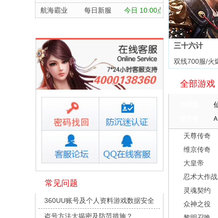
航海霸业
每日新服
今日 10:00点
晴空双子
每日新服
今日 10:00点
深渊契约
每日新服
今日 10:00点
三十六计
坠落守望者
每日新服
今日 10:00点
双线700服/火
正中靶心
每日新服
今日 10:00点
全部游戏
神兵奇迹
每日新服
今日 10:00点
微乐捕鱼千炮版
每日新服
今日 10:00点
按类型
帕瓦勇者传说
每日新服
今日 10:00点
按字母
A
群英风华录
每日新服
今日 10:00点
天尊传奇
小小仙王
每日新服
今日 10:00点
维京传奇
少年名将
每日新服
今日 10:00点
大皇帝
寻龙英雄
每日新服
今日 10:00点
忍术大作战
常见问题
灵魂契约
魔物迷宫
每日新服
今日 10:00点
360UU账号及个人资料游戏数据安全
众神之役
城防三国志
每日新服
今日 10:00点
盗号方法大揭密及防范措施？
黎明召唤