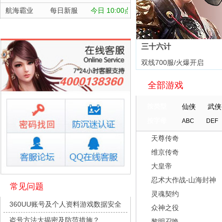
航海霸业
每日新服
今日 10:00点
晴空双子
每日新服
今日 10:00点
深渊契约
每日新服
今日 10:00点
三十六计
坠落守望者
每日新服
今日 10:00点
双线700服/火爆开启
正中靶心
每日新服
今日 10:00点
全部游戏
神兵奇迹
每日新服
今日 10:00点
微乐捕鱼千炮版
每日新服
今日 10:00点
按类型
仙侠
武侠
帕瓦勇者传说
每日新服
今日 10:00点
按字母
ABC
DEF
群英风华录
每日新服
今日 10:00点
天尊传奇
小小仙王
每日新服
今日 10:00点
维京传奇
少年名将
每日新服
今日 10:00点
大皇帝
寻龙英雄
每日新服
今日 10:00点
忍术大作战-山海封神
常见问题
灵魂契约
魔物迷宫
每日新服
今日 10:00点
360UU账号及个人资料游戏数据安全
众神之役
城防三国志
每日新服
今日 10:00点
盗号方法大揭密及防范措施？
黎明召唤