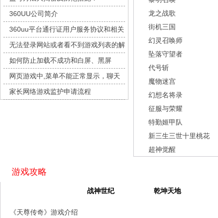
九梦仙域
每日新服
今日 10:00点
龙之战歌
360UU公司简介
豌豆大作战
每日新服
今日 10:00点
街机三国
360uu平台通行证用户服务协议和相关
灵魂序章
每日新服
今日 10:00点
幻灵召唤师
的条款和条件
无法登录网站或者看不到游戏列表的解
冒险守护
每日新服
今日 10:00点
坠落守望者
决方法
如何防止加载不成功和白屏、黑屏
绝地苍穹
每日新服
今日 10:00点
代号斩
网页游戏中,菜单不能正常显示，聊天
代号斩
每日新服
今日 10:00点
魔物迷宫
及其它功能不能正常使用的解决办法
家长网络游戏监护申请流程
异星战舰
每日新服
今日 10:00点
幻想名将录
征服与荣耀
云上契约
每日新服
今日 10:00点
特勤姬甲队
梦幻回响
每日新服
今日 10:00点
新三生三世十里桃花
西游除妖
每日新服
今日 10:00点
超神觉醒
征服与荣耀
每日新服
今日 10:00点
天空的魔幻城
每日新服
今日 10:00点
游戏攻略
斩魔问道
每日新服
今日 10:00点
天尊传奇
战神世纪
乾坤天地
灵魂契约
每日新服
今日 10:00点
《天尊传奇》游戏介绍
山海经异兽录
每日新服
今日 10:00点