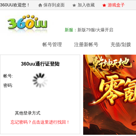
360UU欢迎您！
保存到桌面
加入收藏
游戏盒子
新服：
新版79服/火爆开启
网站首页
帐号管理
注册新帐号
充值/划拨
360uu通行证登陆
帐号:
密码:
其他登录方式
忘记密码？点击这里进行找回！