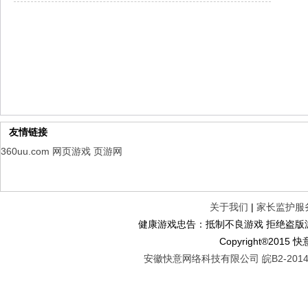
仙魔劫
每日新服
今日 9:00点
仙剑奇侠传：新的开始
每日新服
今日 9:00点
幻想名将录
每日新服
今日 1:00点
仙侠神域
每日新服
今日 1:00点
权力的游戏
新服新服
今日 9:00
友情链接
360uu.com
网页游戏
页游网
关于我们
|
家长监护服
健康游戏忠告：抵制不良游戏 拒绝盗版游
Copyright®2
安徽快意网络科技有限公司 皖B2-20140