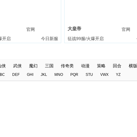
大皇帝
官网
礼包
官网
爆开启
今日新服
征战99服/火爆开启
仙侠
武侠
魔幻
三国
传奇类
动漫
策略
回合
横
BC
DEF
GHI
JKL
MNO
PQR
STU
VWX
YZ
战神世纪
乾坤天地
权力的游戏
龙域世界
仙剑奇侠传：新的开始
天外飞仙
-山海封神
将神
赤月传说
战歌与剑
正中靶心
爱琳诗篇
绝地苍穹
像素名将录
逐鹿皇城