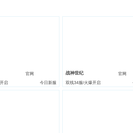
战神世纪
官网
礼包
官网
爆开启
今日新服
双线34服/火爆开启