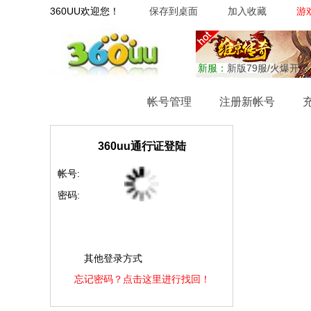
360UU欢迎您！
保存到桌面
加入收藏
游
新服：
新版79服/火爆开启
网站首页
帐号管理
注册新帐号
360uu通行证登陆
帐号:
密码:
其他登录方式
忘记密码？点击这里进行找回！