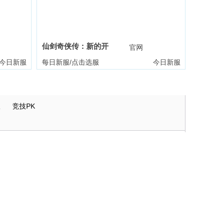
仙剑奇侠传：新的开
礼包
官网
礼包
始
今日新服
每日新服/点击选服
今日新服
版
竞技PK
霸者天下
一剑永恒
传奇世界
三十六计
凡人修仙传：星海飞驰
群英风华录
暗黑封魔录
守护之境
天空的魔幻城
航海霸业
神仙道
山海经异兽录
梦幻回响
异星战舰