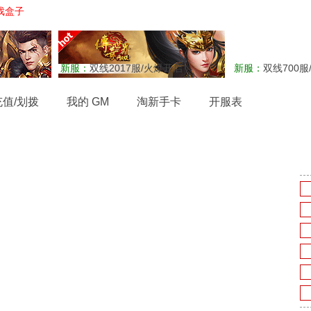
戏盒子
新服：
双线2017服/火爆开启
新服：
双线700服
充值/划拨
我的 GM
淘新手卡
开服表