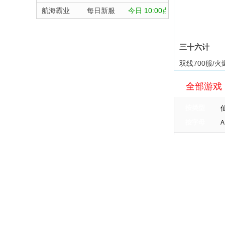
航海霸业
每日新服
今日 10:00点
晴空双子
每日新服
今日 10:00点
深渊契约
每日新服
今日 10:00点
三十六计
坠落守望者
每日新服
今日 10:00点
双线700服/火
正中靶心
每日新服
今日 10:00点
全部游戏
神兵奇迹
每日新服
今日 10:00点
微乐捕鱼千炮版
每日新服
今日 10:00点
按类型
帕瓦勇者传说
每日新服
今日 10:00点
按字母
A
群英风华录
每日新服
今日 10:00点
天尊传奇
小小仙王
每日新服
今日 10:00点
维京传奇
少年名将
每日新服
今日 10:00点
大皇帝
寻龙英雄
每日新服
今日 10:00点
忍术大作战
常见问题
灵魂契约
魔物迷宫
每日新服
今日 10:00点
360UU账号及个人资料游戏数据安全
众神之役
城防三国志
每日新服
今日 10:00点
盗号方法大揭密及防范措施？
黎明召唤