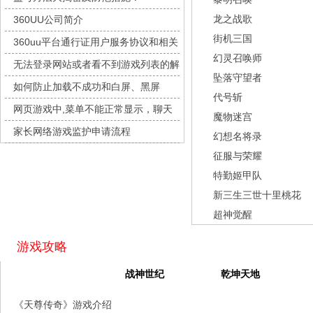
灵魂序章
每日新服
今日 10:00点
龙之战歌
360UU公司简介
冒险守护
每日新服
今日 10:00点
街机三国
360uu平台通行证用户服务协议和相关
绝地苍穹
每日新服
今日 10:00点
幻灵召唤师
的条款和条件
无法登录网站或者看不到游戏列表的解
代号斩
每日新服
今日 10:00点
坠落守望者
决方法
如何防止加载不成功和白屏、黑屏
异星战舰
每日新服
今日 10:00点
代号斩
网页游戏中,菜单不能正常显示，聊天
云上契约
每日新服
今日 10:00点
魔物迷宫
及其它功能不能正常使用的解决办法
家长网络游戏监护申请流程
梦幻回响
每日新服
今日 10:00点
幻想名将录
征服与荣耀
西游除妖
每日新服
今日 10:00点
特勤姬甲队
征服与荣耀
每日新服
今日 10:00点
新三生三世十里桃花
天空的魔幻城
每日新服
今日 10:00点
超神觉醒
斩魔问道
每日新服
今日 10:00点
灵魂契约
每日新服
今日 10:00点
游戏攻略
山海经异兽录
每日新服
今日 10:00点
天尊传奇
战神世纪
乾坤天地
仙魔劫
每日新服
今日 9:00点
《天尊传奇》游戏介绍
仙剑奇侠传：新的开始
每日新服
今日 9:00点