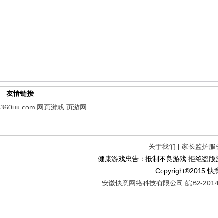
幻想名将录
每日新服
今日 1:00点
仙侠神域
每日新服
今日 1:00点
权力的游戏
新服新服
今日 9:00
友情链接
360uu.com
网页游戏
页游网
关于我们
|
家长监护服
健康游戏忠告：抵制不良游戏 拒绝盗版游
Copyright®2
安徽快意网络科技有限公司 皖B2-20140