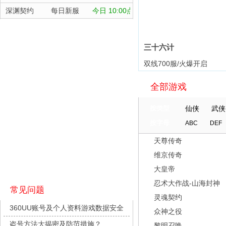
深渊契约
每日新服
今日 10:00点
坠落守望者
每日新服
今日 10:00点
正中靶心
每日新服
今日 10:00点
三十六计
神兵奇迹
每日新服
今日 10:00点
双线700服/火爆开启
微乐捕鱼千炮版
每日新服
今日 10:00点
全部游戏
帕瓦勇者传说
每日新服
今日 10:00点
群英风华录
每日新服
今日 10:00点
按类型
仙侠
武侠
小小仙王
每日新服
今日 10:00点
按字母
ABC
DEF
少年名将
每日新服
今日 10:00点
天尊传奇
寻龙英雄
每日新服
今日 10:00点
维京传奇
魔物迷宫
每日新服
今日 10:00点
大皇帝
城防三国志
每日新服
今日 10:00点
忍术大作战-山海封神
常见问题
灵魂契约
九梦仙域
每日新服
今日 10:00点
360UU账号及个人资料游戏数据安全
众神之役
豌豆大作战
每日新服
今日 10:00点
盗号方法大揭密及防范措施？
黎明召唤