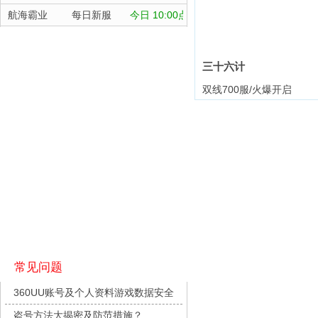
航海霸业
每日新服
今日 10:00点
晴空双子
每日新服
今日 10:00点
深渊契约
每日新服
今日 10:00点
三十六计
坠落守望者
每日新服
今日 10:00点
双线700服/火爆开启
正中靶心
每日新服
今日 10:00点
全部游戏
神兵奇迹
每日新服
今日 10:00点
微乐捕鱼千炮版
每日新服
今日 10:00点
按类型
仙侠
武侠
帕瓦勇者传说
每日新服
今日 10:00点
按字母
ABC
DEF
群英风华录
每日新服
今日 10:00点
天尊传奇
小小仙王
每日新服
今日 10:00点
维京传奇
少年名将
每日新服
今日 10:00点
大皇帝
寻龙英雄
每日新服
今日 10:00点
忍术大作战-山海封神
常见问题
灵魂契约
魔物迷宫
每日新服
今日 10:00点
360UU账号及个人资料游戏数据安全
众神之役
城防三国志
每日新服
今日 10:00点
盗号方法大揭密及防范措施？
黎明召唤