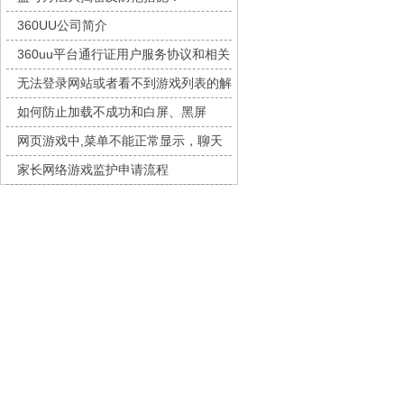
九梦仙域
每日新服
今日 10:00点
龙之战歌
360UU公司简介
豌豆大作战
每日新服
今日 10:00点
街机三国
360uu平台通行证用户服务协议和相关
灵魂序章
每日新服
今日 10:00点
幻灵召唤师
的条款和条件
无法登录网站或者看不到游戏列表的解
冒险守护
每日新服
今日 10:00点
坠落守望者
决方法
如何防止加载不成功和白屏、黑屏
绝地苍穹
每日新服
今日 10:00点
代号斩
网页游戏中,菜单不能正常显示，聊天
代号斩
每日新服
今日 10:00点
魔物迷宫
及其它功能不能正常使用的解决办法
家长网络游戏监护申请流程
异星战舰
每日新服
今日 10:00点
幻想名将录
征服与荣耀
云上契约
每日新服
今日 10:00点
特勤姬甲队
梦幻回响
每日新服
今日 10:00点
新三生三世十里桃花
西游除妖
每日新服
今日 10:00点
超神觉醒
征服与荣耀
每日新服
今日 10:00点
天空的魔幻城
每日新服
今日 10:00点
游戏攻略
斩魔问道
每日新服
今日 10:00点
天尊传奇
战神世纪
乾坤天地
灵魂契约
每日新服
今日 10:00点
《天尊传奇》游戏介绍
山海经异兽录
每日新服
今日 10:00点