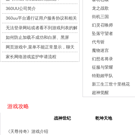
灵魂序章
每日新服
今日 10:00点
龙之战歌
360UU公司简介
冒险守护
每日新服
今日 10:00点
街机三国
360uu平台通行证用户服务协议和相关
绝地苍穹
每日新服
今日 10:00点
幻灵召唤师
的条款和条件
无法登录网站或者看不到游戏列表的解
代号斩
每日新服
今日 10:00点
坠落守望者
决方法
如何防止加载不成功和白屏、黑屏
异星战舰
每日新服
今日 10:00点
代号斩
网页游戏中,菜单不能正常显示，聊天
云上契约
每日新服
今日 10:00点
魔物迷宫
及其它功能不能正常使用的解决办法
家长网络游戏监护申请流程
梦幻回响
每日新服
今日 10:00点
幻想名将录
征服与荣耀
西游除妖
每日新服
今日 10:00点
特勤姬甲队
征服与荣耀
每日新服
今日 10:00点
新三生三世十里桃花
天空的魔幻城
每日新服
今日 10:00点
超神觉醒
斩魔问道
每日新服
今日 10:00点
灵魂契约
每日新服
今日 10:00点
游戏攻略
山海经异兽录
每日新服
今日 10:00点
天尊传奇
战神世纪
乾坤天地
仙魔劫
每日新服
今日 9:00点
《天尊传奇》游戏介绍
仙剑奇侠传：新的开始
每日新服
今日 9:00点