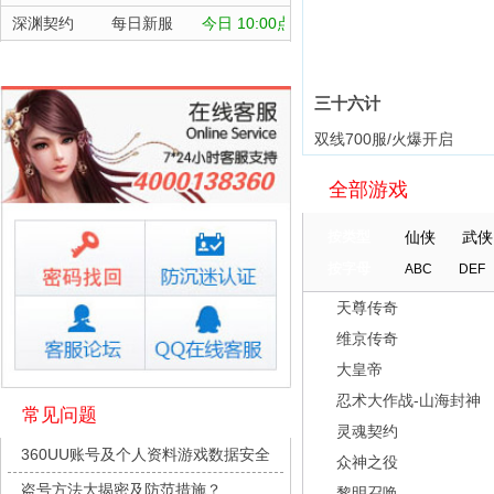
深渊契约
每日新服
今日 10:00点
坠落守望者
每日新服
今日 10:00点
正中靶心
每日新服
今日 10:00点
三十六计
神兵奇迹
每日新服
今日 10:00点
双线700服/火爆开启
微乐捕鱼千炮版
每日新服
今日 10:00点
全部游戏
帕瓦勇者传说
每日新服
今日 10:00点
群英风华录
每日新服
今日 10:00点
按类型
仙侠
武侠
小小仙王
每日新服
今日 10:00点
按字母
ABC
DEF
少年名将
每日新服
今日 10:00点
天尊传奇
寻龙英雄
每日新服
今日 10:00点
维京传奇
魔物迷宫
每日新服
今日 10:00点
大皇帝
城防三国志
每日新服
今日 10:00点
忍术大作战-山海封神
常见问题
灵魂契约
九梦仙域
每日新服
今日 10:00点
360UU账号及个人资料游戏数据安全
众神之役
豌豆大作战
每日新服
今日 10:00点
盗号方法大揭密及防范措施？
黎明召唤