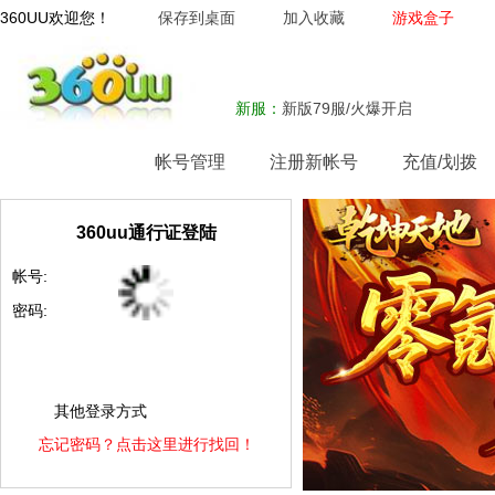
360UU欢迎您！
保存到桌面
加入收藏
游戏盒子
新服：
新版79服/火爆开启
网站首页
帐号管理
注册新帐号
充值/划拨
360uu通行证登陆
帐号:
密码:
其他登录方式
忘记密码？点击这里进行找回！