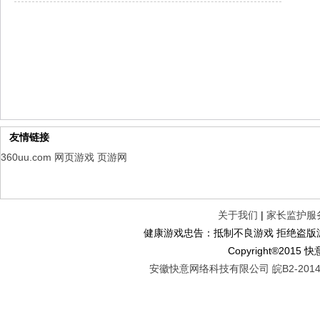
幻想名将录
每日新服
今日 1:00点
仙侠神域
每日新服
今日 1:00点
权力的游戏
新服新服
今日 9:00
友情链接
360uu.com
网页游戏
页游网
关于我们
|
家长监护服
健康游戏忠告：抵制不良游戏 拒绝盗版游
Copyright®2
安徽快意网络科技有限公司 皖B2-20140