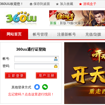
360UU欢迎您！
保存到桌面
加入收藏
游戏盒子
新服：
新版79服/火爆开启
网站首页
帐号管理
注册新帐号
充值/划拨
360uu通行证登陆
乾坤天地
开天西游
霸者归来
权力的游戏
维京传奇
帐号:
密码:
其他登录方式
忘记密码？点击这里进行找回！