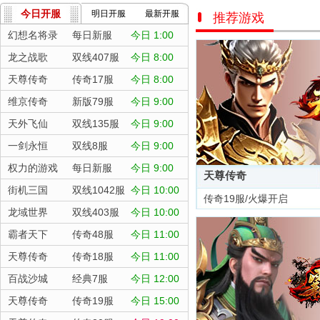
今日开服
明日开服
最新开服
推荐游戏
幻想名将录
每日新服
今日 1:00
龙之战歌
双线407服
今日 8:00
天尊传奇
传奇17服
今日 8:00
维京传奇
新版79服
今日 9:00
天外飞仙
双线135服
今日 9:00
一剑永恒
双线8服
今日 9:00
权力的游戏
每日新服
今日 9:00
天尊传奇
街机三国
双线1042服
今日 10:00
传奇19服/火爆开启
龙域世界
双线403服
今日 10:00
霸者天下
传奇48服
今日 11:00
天尊传奇
传奇18服
今日 11:00
百战沙城
经典7服
今日 12:00
天尊传奇
传奇19服
今日 15:00