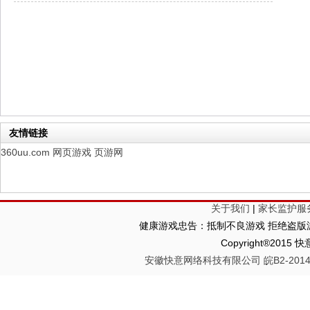
仙魔劫
每日新服
今日 9:00点
仙剑奇侠传：新的开始
每日新服
今日 9:00点
幻想名将录
每日新服
今日 1:00点
仙侠神域
每日新服
今日 1:00点
权力的游戏
新服新服
今日 9:00
友情链接
360uu.com
网页游戏
页游网
关于我们
|
家长监护服
健康游戏忠告：抵制不良游戏 拒绝盗版游
Copyright®2
安徽快意网络科技有限公司 皖B2-20140