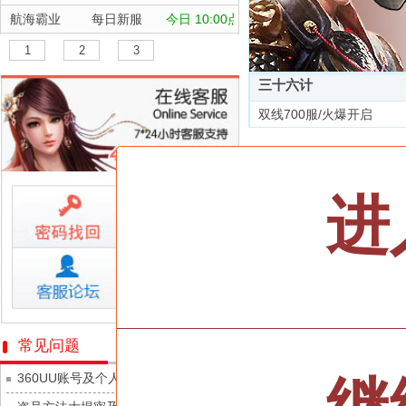
航海霸业
每日新服
今日 10:00点
晴空双子
每日新服
今日 10:00点
1
2
3
深渊契约
每日新服
今日 10:00点
三十六计
坠落守望者
每日新服
今日 10:00点
双线700服/火爆开启
正中靶心
每日新服
今日 10:00点
全部游戏
神兵奇迹
每日新服
今日 10:00点
微乐捕鱼千炮版
每日新服
今日 10:00点
按类型
仙侠
武侠
进
帕瓦勇者传说
每日新服
今日 10:00点
按字母
ABC
DEF
群英风华录
每日新服
今日 10:00点
天尊传奇
小小仙王
每日新服
今日 10:00点
维京传奇
少年名将
每日新服
今日 10:00点
大皇帝
寻龙英雄
每日新服
今日 10:00点
忍术大作战-山海封神
常见问题
灵魂契约
魔物迷宫
每日新服
今日 10:00点
360UU账号及个人资料游戏数据安全
众神之役
城防三国志
每日新服
今日 10:00点
黎明召唤