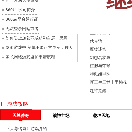
继
盗号方法大揭密及防范措施？
九梦仙域
每日新服
今日 10:00点
龙之战歌
360UU公司简介
豌豆大作战
每日新服
今日 10:00点
街机三国
360uu平台通行证用户服务协议和相关
灵魂序章
每日新服
今日 10:00点
幻灵召唤师
的条款和条件
无法登录网站或者看不到游戏列表的解
冒险守护
每日新服
今日 10:00点
坠落守望者
决方法
如何防止加载不成功和白屏、黑屏
绝地苍穹
每日新服
今日 10:00点
代号斩
网页游戏中,菜单不能正常显示，聊天
代号斩
每日新服
今日 10:00点
魔物迷宫
及其它功能不能正常使用的解决办法
家长网络游戏监护申请流程
异星战舰
每日新服
今日 10:00点
幻想名将录
征服与荣耀
云上契约
每日新服
今日 10:00点
特勤姬甲队
梦幻回响
每日新服
今日 10:00点
新三生三世十里桃花
西游除妖
每日新服
今日 10:00点
超神觉醒
征服与荣耀
每日新服
今日 10:00点
天空的魔幻城
每日新服
今日 10:00点
游戏攻略
斩魔问道
每日新服
今日 10:00点
天尊传奇
战神世纪
乾坤天地
灵魂契约
每日新服
今日 10:00点
《天尊传奇》游戏介绍
山海经异兽录
每日新服
今日 10:00点