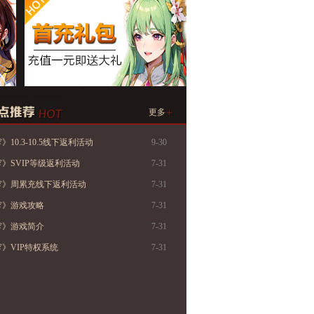
+
更多
10.3-10.5线下返利活动
9-30
》SVIP等级返利活动
7-31
穹》周累充线下返利活动
7-31
穹》游戏攻略
7-31
穹》游戏简介
7-31
》VIP特权系统
7-31