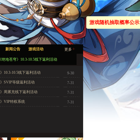
游戏随机抽取概率公示
+
新闻公告
游戏活动
更多
《绝地苍穹》10.3-10.5线下返利活动
10.3-10.5线下返利活动
9-30
》SVIP等级返利活动
7-31
》周累充线下返利活动
7-31
》VIP特权系统
7-31