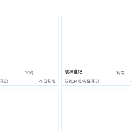
战神世纪
官网
礼包
官网
爆开启
今日新服
双线34服/火爆开启