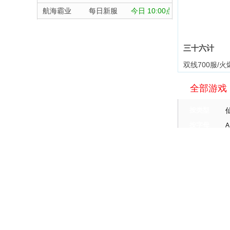
航海霸业
每日新服
今日 10:00点
晴空双子
每日新服
今日 10:00点
深渊契约
每日新服
今日 10:00点
三十六计
坠落守望者
每日新服
今日 10:00点
双线700服/火
正中靶心
每日新服
今日 10:00点
全部游戏
神兵奇迹
每日新服
今日 10:00点
微乐捕鱼千炮版
每日新服
今日 10:00点
按类型
帕瓦勇者传说
每日新服
今日 10:00点
按字母
A
群英风华录
每日新服
今日 10:00点
天尊传奇
小小仙王
每日新服
今日 10:00点
维京传奇
少年名将
每日新服
今日 10:00点
大皇帝
寻龙英雄
每日新服
今日 10:00点
忍术大作战
常见问题
灵魂契约
魔物迷宫
每日新服
今日 10:00点
360UU账号及个人资料游戏数据安全
众神之役
城防三国志
每日新服
今日 10:00点
盗号方法大揭密及防范措施？
黎明召唤