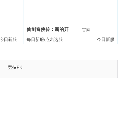
仙剑奇侠传：新的开
礼包
官网
礼包
始
今日新服
每日新服/点击选服
今日新服
版
竞技PK
霸者天下
一剑永恒
传奇世界
三十六计
凡人修仙传：星海飞驰
群英风华录
暗黑封魔录
守护之境
天空的魔幻城
航海霸业
神仙道
山海经异兽录
梦幻回响
异星战舰