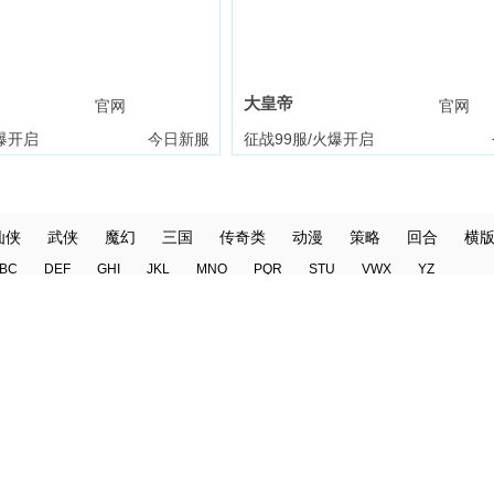
大皇帝
官网
礼包
官网
爆开启
今日新服
征战99服/火爆开启
仙侠
武侠
魔幻
三国
传奇类
动漫
策略
回合
横
BC
DEF
GHI
JKL
MNO
PQR
STU
VWX
YZ
战神世纪
乾坤天地
权力的游戏
龙域世界
仙剑奇侠传：新的开始
天外飞仙
-山海封神
将神
赤月传说
战歌与剑
正中靶心
爱琳诗篇
绝地苍穹
像素名将录
逐鹿皇城