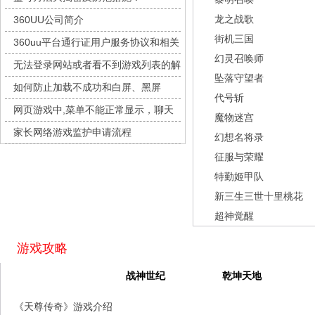
灵魂序章
每日新服
今日 10:00点
龙之战歌
360UU公司简介
冒险守护
每日新服
今日 10:00点
街机三国
360uu平台通行证用户服务协议和相关
绝地苍穹
每日新服
今日 10:00点
幻灵召唤师
的条款和条件
无法登录网站或者看不到游戏列表的解
代号斩
每日新服
今日 10:00点
坠落守望者
决方法
如何防止加载不成功和白屏、黑屏
异星战舰
每日新服
今日 10:00点
代号斩
网页游戏中,菜单不能正常显示，聊天
云上契约
每日新服
今日 10:00点
魔物迷宫
及其它功能不能正常使用的解决办法
家长网络游戏监护申请流程
梦幻回响
每日新服
今日 10:00点
幻想名将录
征服与荣耀
西游除妖
每日新服
今日 10:00点
特勤姬甲队
征服与荣耀
每日新服
今日 10:00点
新三生三世十里桃花
天空的魔幻城
每日新服
今日 10:00点
超神觉醒
斩魔问道
每日新服
今日 10:00点
灵魂契约
每日新服
今日 10:00点
游戏攻略
山海经异兽录
每日新服
今日 10:00点
天尊传奇
战神世纪
乾坤天地
仙魔劫
每日新服
今日 9:00点
《天尊传奇》游戏介绍
仙剑奇侠传：新的开始
每日新服
今日 9:00点