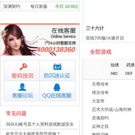
进
深渊契约
每日新服
今日 10:00点
坠落守望者
每日新服
今日 10:00点
正中靶心
每日新服
今日 10:00点
三十六计
神兵奇迹
每日新服
今日 10:00点
双线700服/火爆开启
微乐捕鱼千炮版
每日新服
今日 10:00点
全部游戏
帕瓦勇者传说
每日新服
今日 10:00点
继
群英风华录
每日新服
今日 10:00点
按类型
仙侠
武侠
小小仙王
每日新服
今日 10:00点
按字母
ABC
DEF
少年名将
每日新服
今日 10:00点
天尊传奇
寻龙英雄
每日新服
今日 10:00点
维京传奇
魔物迷宫
每日新服
今日 10:00点
大皇帝
城防三国志
每日新服
今日 10:00点
忍术大作战-山海封神
常见问题
灵魂契约
九梦仙域
每日新服
今日 10:00点
360UU账号及个人资料游戏数据安全
众神之役
豌豆大作战
每日新服
今日 10:00点
盗号方法大揭密及防范措施？
黎明召唤