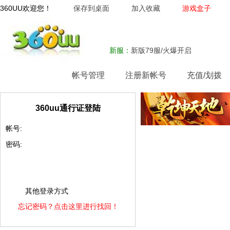
360UU欢迎您！
保存到桌面
加入收藏
游戏盒子
新服：
新版79服/火爆开启
网站首页
帐号管理
注册新帐号
充值/划拨
360uu通行证登陆
帐号:
密码:
其他登录方式
忘记密码？点击这里进行找回！