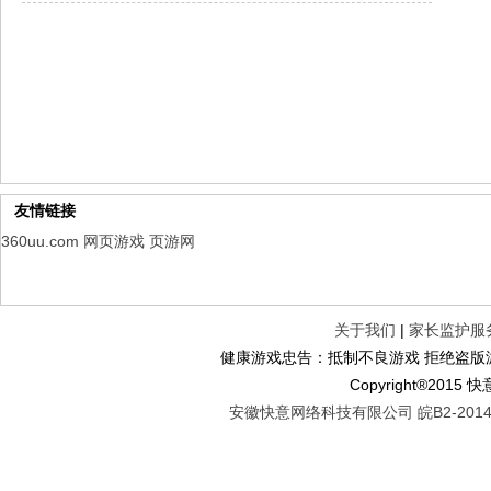
幻想名将录
每日新服
今日 1:00点
仙侠神域
每日新服
今日 1:00点
权力的游戏
新服新服
今日 9:00
友情链接
360uu.com
网页游戏
页游网
关于我们
|
家长监护服
健康游戏忠告：抵制不良游戏 拒绝盗版游
Copyright®2
安徽快意网络科技有限公司 皖B2-20140