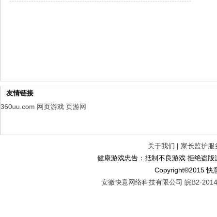
仙魔劫
每日新服
今日 9:00点
仙剑奇侠传：新的开始
每日新服
今日 9:00点
幻想名将录
每日新服
今日 1:00点
仙侠神域
每日新服
今日 1:00点
权力的游戏
新服新服
今日 9:00
友情链接
360uu.com
网页游戏
页游网
关于我们
|
家长监护服
健康游戏忠告：抵制不良游戏 拒绝盗版游
Copyright®2
安徽快意网络科技有限公司 皖B2-20140