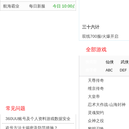
航海霸业
每日新服
今日 10:00点
晴空双子
每日新服
今日 10:00点
深渊契约
每日新服
今日 10:00点
三十六计
坠落守望者
每日新服
今日 10:00点
双线700服/火爆开启
正中靶心
每日新服
今日 10:00点
全部游戏
神兵奇迹
每日新服
今日 10:00点
微乐捕鱼千炮版
每日新服
今日 10:00点
按类型
仙侠
武侠
帕瓦勇者传说
每日新服
今日 10:00点
按字母
ABC
DEF
群英风华录
每日新服
今日 10:00点
天尊传奇
小小仙王
每日新服
今日 10:00点
维京传奇
少年名将
每日新服
今日 10:00点
大皇帝
寻龙英雄
每日新服
今日 10:00点
忍术大作战-山海封神
常见问题
灵魂契约
魔物迷宫
每日新服
今日 10:00点
360UU账号及个人资料游戏数据安全
众神之役
城防三国志
每日新服
今日 10:00点
盗号方法大揭密及防范措施？
黎明召唤