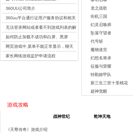
九梦仙域
每日新服
今日 10:00点
龙之战歌
360UU公司简介
豌豆大作战
每日新服
今日 10:00点
街机三国
360uu平台通行证用户服务协议和相关
灵魂序章
每日新服
今日 10:00点
幻灵召唤师
的条款和条件
无法登录网站或者看不到游戏列表的解
冒险守护
每日新服
今日 10:00点
坠落守望者
决方法
如何防止加载不成功和白屏、黑屏
绝地苍穹
每日新服
今日 10:00点
代号斩
网页游戏中,菜单不能正常显示，聊天
代号斩
每日新服
今日 10:00点
魔物迷宫
及其它功能不能正常使用的解决办法
家长网络游戏监护申请流程
异星战舰
每日新服
今日 10:00点
幻想名将录
征服与荣耀
云上契约
每日新服
今日 10:00点
特勤姬甲队
梦幻回响
每日新服
今日 10:00点
新三生三世十里桃花
西游除妖
每日新服
今日 10:00点
超神觉醒
征服与荣耀
每日新服
今日 10:00点
天空的魔幻城
每日新服
今日 10:00点
游戏攻略
斩魔问道
每日新服
今日 10:00点
天尊传奇
战神世纪
乾坤天地
灵魂契约
每日新服
今日 10:00点
《天尊传奇》游戏介绍
山海经异兽录
每日新服
今日 10:00点