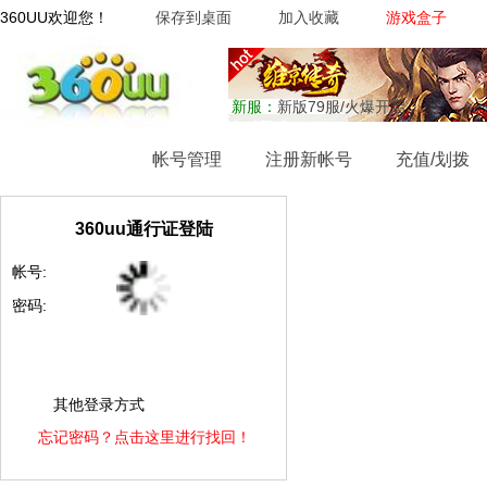
360UU欢迎您！
保存到桌面
加入收藏
游戏盒子
新服：
新版79服/火爆开启
网站首页
帐号管理
注册新帐号
充值/划拨
360uu通行证登陆
帐号:
密码:
其他登录方式
忘记密码？点击这里进行找回！