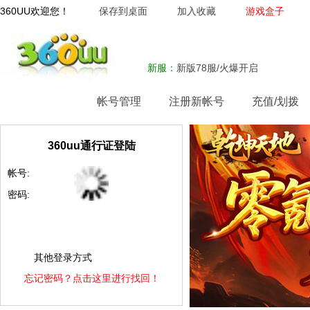
360UU欢迎您！
保存到桌面
加入收藏
游戏盒子
新服：
新版78服/火爆开启
网站首页
帐号管理
注册新帐号
充值/划拨
360uu通行证登陆
帐号:
密码:
其他登录方式
忘记密码？点击这里进行找回！