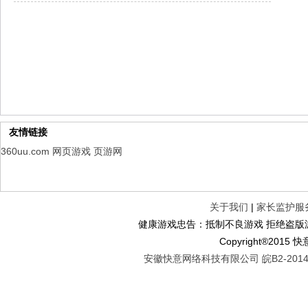
山海经异兽录
每日新服
今日 10:00点
仙魔劫
每日新服
今日 9:00点
仙剑奇侠传：新的开始
每日新服
今日 9:00点
幻想名将录
每日新服
今日 1:00点
仙侠神域
每日新服
今日 1:00点
权力的游戏
新服新服
今日 9:00
友情链接
360uu.com
网页游戏
页游网
关于我们
|
家长监护服
健康游戏忠告：抵制不良游戏 拒绝盗版游
Copyright®2
安徽快意网络科技有限公司 皖B2-20140