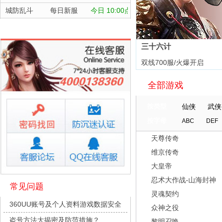
城防乱斗
每日新服
今日 10:00点
航海霸业
每日新服
今日 10:00点
晴空双子
每日新服
今日 10:00点
三十六计
深渊契约
每日新服
今日 10:00点
双线700服/火爆开启
坠落守望者
每日新服
今日 10:00点
全部游戏
正中靶心
每日新服
今日 10:00点
神兵奇迹
每日新服
今日 10:00点
按类型
仙侠
武侠
微乐捕鱼千炮版
每日新服
今日 10:00点
按字母
ABC
DEF
帕瓦勇者传说
每日新服
今日 10:00点
天尊传奇
群英风华录
每日新服
今日 10:00点
维京传奇
小小仙王
每日新服
今日 10:00点
大皇帝
少年名将
每日新服
今日 10:00点
忍术大作战-山海封神
常见问题
灵魂契约
寻龙英雄
每日新服
今日 10:00点
360UU账号及个人资料游戏数据安全
众神之役
魔物迷宫
每日新服
今日 10:00点
盗号方法大揭密及防范措施？
黎明召唤