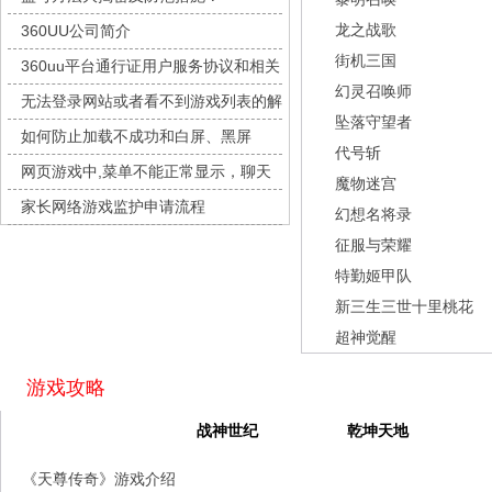
城防三国志
每日新服
今日 10:00点
龙之战歌
360UU公司简介
九梦仙域
每日新服
今日 10:00点
街机三国
360uu平台通行证用户服务协议和相关
豌豆大作战
每日新服
今日 10:00点
幻灵召唤师
的条款和条件
无法登录网站或者看不到游戏列表的解
灵魂序章
每日新服
今日 10:00点
坠落守望者
决方法
如何防止加载不成功和白屏、黑屏
冒险守护
每日新服
今日 10:00点
代号斩
网页游戏中,菜单不能正常显示，聊天
绝地苍穹
每日新服
今日 10:00点
魔物迷宫
及其它功能不能正常使用的解决办法
家长网络游戏监护申请流程
代号斩
每日新服
今日 10:00点
幻想名将录
征服与荣耀
异星战舰
每日新服
今日 10:00点
特勤姬甲队
云上契约
每日新服
今日 10:00点
新三生三世十里桃花
梦幻回响
每日新服
今日 10:00点
超神觉醒
西游除妖
每日新服
今日 10:00点
征服与荣耀
每日新服
今日 10:00点
游戏攻略
天空的魔幻城
每日新服
今日 10:00点
天尊传奇
战神世纪
乾坤天地
斩魔问道
每日新服
今日 10:00点
《天尊传奇》游戏介绍
灵魂契约
每日新服
今日 10:00点