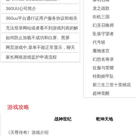
城防三国志
每日新服
今日 10:00点
龙之战歌
360UU公司简介
九梦仙域
每日新服
今日 10:00点
街机三国
360uu平台通行证用户服务协议和相关
豌豆大作战
每日新服
今日 10:00点
幻灵召唤师
的条款和条件
无法登录网站或者看不到游戏列表的解
灵魂序章
每日新服
今日 10:00点
坠落守望者
决方法
如何防止加载不成功和白屏、黑屏
冒险守护
每日新服
今日 10:00点
代号斩
网页游戏中,菜单不能正常显示，聊天
绝地苍穹
每日新服
今日 10:00点
魔物迷宫
及其它功能不能正常使用的解决办法
家长网络游戏监护申请流程
代号斩
每日新服
今日 10:00点
幻想名将录
征服与荣耀
异星战舰
每日新服
今日 10:00点
特勤姬甲队
云上契约
每日新服
今日 10:00点
新三生三世十里桃花
梦幻回响
每日新服
今日 10:00点
超神觉醒
西游除妖
每日新服
今日 10:00点
征服与荣耀
每日新服
今日 10:00点
游戏攻略
天空的魔幻城
每日新服
今日 10:00点
天尊传奇
战神世纪
乾坤天地
斩魔问道
每日新服
今日 10:00点
《天尊传奇》游戏介绍
灵魂契约
每日新服
今日 10:00点