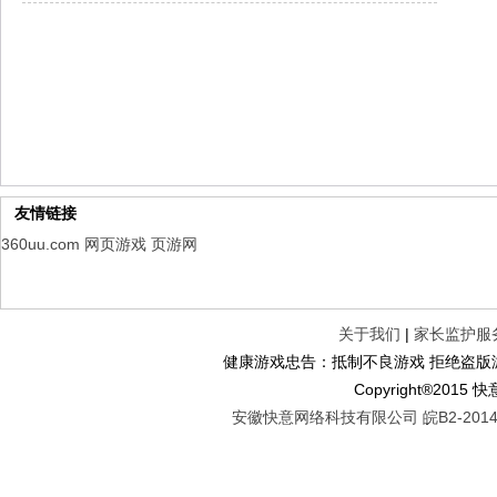
山海经异兽录
每日新服
今日 10:00点
仙魔劫
每日新服
今日 9:00点
仙剑奇侠传：新的开始
每日新服
今日 9:00点
幻想名将录
每日新服
今日 1:00点
仙侠神域
每日新服
今日 1:00点
权力的游戏
新服新服
今日 9:00
友情链接
360uu.com
网页游戏
页游网
关于我们
|
家长监护服
健康游戏忠告：抵制不良游戏 拒绝盗版游
Copyright®2
安徽快意网络科技有限公司 皖B2-20140