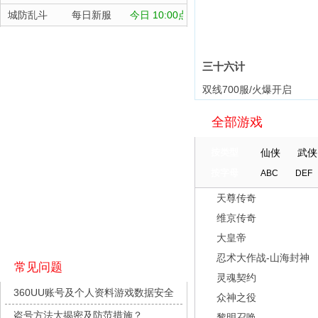
进
城防乱斗
每日新服
今日 10:00点
航海霸业
每日新服
今日 10:00点
晴空双子
每日新服
今日 10:00点
三十六计
深渊契约
每日新服
今日 10:00点
双线700服/火爆开启
坠落守望者
每日新服
今日 10:00点
全部游戏
正中靶心
每日新服
今日 10:00点
继
神兵奇迹
每日新服
今日 10:00点
按类型
仙侠
武侠
微乐捕鱼千炮版
每日新服
今日 10:00点
按字母
ABC
DEF
帕瓦勇者传说
每日新服
今日 10:00点
天尊传奇
群英风华录
每日新服
今日 10:00点
维京传奇
小小仙王
每日新服
今日 10:00点
大皇帝
少年名将
每日新服
今日 10:00点
忍术大作战-山海封神
常见问题
灵魂契约
寻龙英雄
每日新服
今日 10:00点
360UU账号及个人资料游戏数据安全
众神之役
魔物迷宫
每日新服
今日 10:00点
盗号方法大揭密及防范措施？
黎明召唤