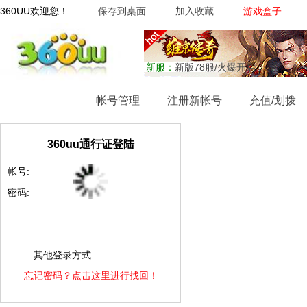
360UU欢迎您！
保存到桌面
加入收藏
游戏盒子
新服：
新版78服/火爆开启
网站首页
帐号管理
注册新帐号
充值/划拨
360uu通行证登陆
帐号:
密码:
其他登录方式
忘记密码？点击这里进行找回！