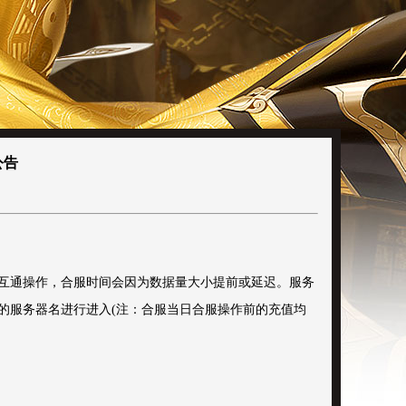
公告
互通操作，合服时间会因为数据量大小提前或延迟。服务
的服务器名进行进入(注：合服当日合服操作前的充值均