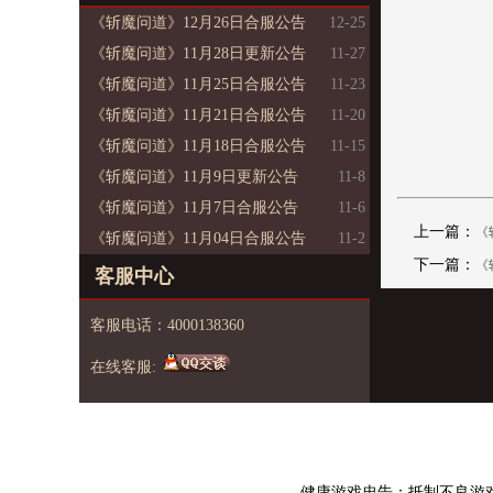
《斩魔问道》12月26日合服公告
12-25
《斩魔问道》11月28日更新公告
11-27
《斩魔问道》11月25日合服公告
11-23
《斩魔问道》11月21日合服公告
11-20
《斩魔问道》11月18日合服公告
11-15
《斩魔问道》11月9日更新公告
11-8
《斩魔问道》11月7日合服公告
11-6
上一篇：
《
《斩魔问道》11月04日合服公告
11-2
下一篇：
《
客服中心
客服电话：4000138360
在线客服:
健康游戏忠告：抵制不良游戏