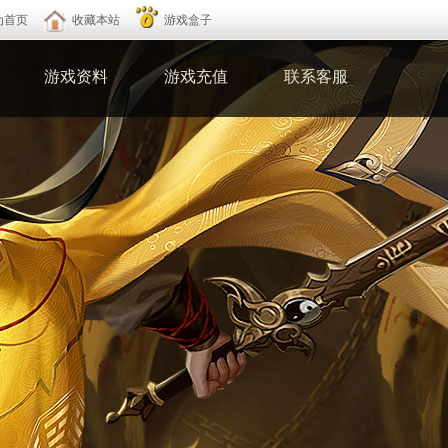
为首页
收藏本站
游戏盒子
游戏资料
游戏充值
联系客服