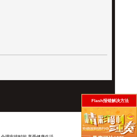
0
r
Flash报错解决方法
 合理安排时间 享受健康生活