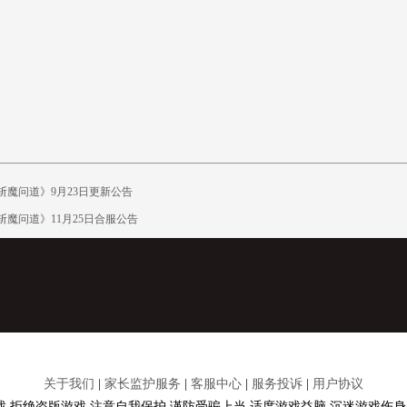
斩魔问道》9月23日更新公告
斩魔问道》11月25日合服公告
关于我们
|
家长监护服务
|
客服中心
|
服务投诉
|
用户协议
 拒绝盗版游戏 注意自我保护 谨防受骗上当 适度游戏益脑 沉迷游戏伤身