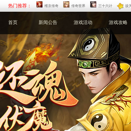
热门推荐：
维京传奇
传奇世界
三十六计
设
首页
新闻公告
游戏活动
游戏攻略