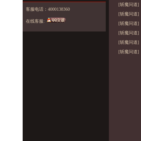
[斩魔问道]
客服电话：4000138360
[斩魔问道]
在线客服:
[斩魔问道]
[斩魔问道]
[斩魔问道]
[斩魔问道]