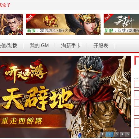
戏盒子
新服：
双线2017服/火爆开启
新服：
双线700服
充值/划拨
我的 GM
淘新手卡
开服表
权力的游戏
乾坤天地
开天西游
霸者归来
维京传奇
1
2
3
4
5