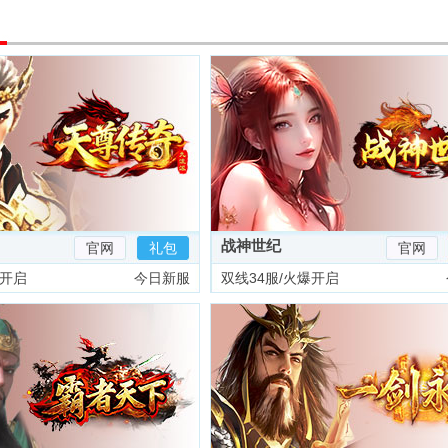
战神世纪
官网
礼包
官网
爆开启
今日新服
双线34服/火爆开启