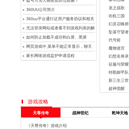
盗号方法大揭密及防范措施？
灵魂序章
每日新服
今日 10:00点
龙之战歌
360UU公司简介
冒险守护
每日新服
今日 10:00点
街机三国
360uu平台通行证用户服务协议和相关
绝地苍穹
每日新服
今日 10:00点
幻灵召唤师
的条款和条件
无法登录网站或者看不到游戏列表的解
代号斩
每日新服
今日 10:00点
坠落守望者
决方法
如何防止加载不成功和白屏、黑屏
异星战舰
每日新服
今日 10:00点
代号斩
网页游戏中,菜单不能正常显示，聊天
云上契约
每日新服
今日 10:00点
魔物迷宫
及其它功能不能正常使用的解决办法
家长网络游戏监护申请流程
梦幻回响
每日新服
今日 10:00点
幻想名将录
征服与荣耀
西游除妖
每日新服
今日 10:00点
特勤姬甲队
征服与荣耀
每日新服
今日 10:00点
新三生三世
天空的魔幻城
每日新服
今日 10:00点
超神觉醒
斩魔问道
每日新服
今日 10:00点
灵魂契约
每日新服
今日 10:00点
游戏攻略
山海经异兽录
每日新服
今日 10:00点
天尊传奇
战神世纪
乾坤天地
仙魔劫
每日新服
今日 9:00点
《天尊传奇》游戏介绍
仙剑奇侠传：新的开始
每日新服
今日 9:00点