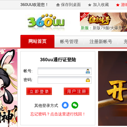
360UU欢迎您！
保存到桌面
加入收藏
游
新服：
新版79服/火爆开启
网站首页
帐号管理
注册新帐号
360uu通行证登陆
乾坤天地
开天西游
霸者归来
权力的游戏
维京传奇
帐号:
密码:
其他登录方式
忘记密码？点击这里进行找回！