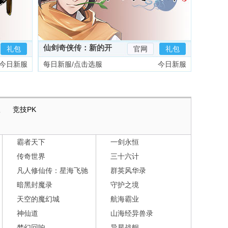
仙剑奇侠传：新的开
礼包
官网
礼包
始
今日新服
每日新服/点击选服
今日新服
版
竞技PK
霸者天下
一剑永恒
传奇世界
三十六计
凡人修仙传：星海飞驰
群英风华录
暗黑封魔录
守护之境
天空的魔幻城
航海霸业
神仙道
山海经异兽录
梦幻回响
异星战舰