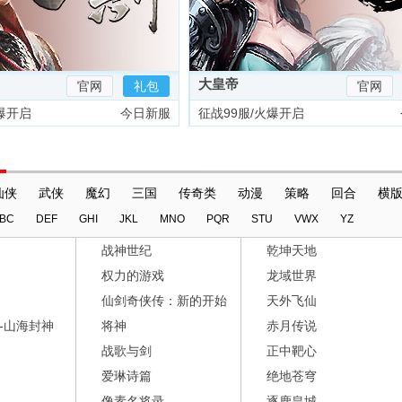
大皇帝
官网
礼包
官网
爆开启
今日新服
征战99服/火爆开启
仙侠
武侠
魔幻
三国
传奇类
动漫
策略
回合
横
BC
DEF
GHI
JKL
MNO
PQR
STU
VWX
YZ
战神世纪
乾坤天地
权力的游戏
龙域世界
仙剑奇侠传：新的开始
天外飞仙
-山海封神
将神
赤月传说
战歌与剑
正中靶心
爱琳诗篇
绝地苍穹
像素名将录
逐鹿皇城