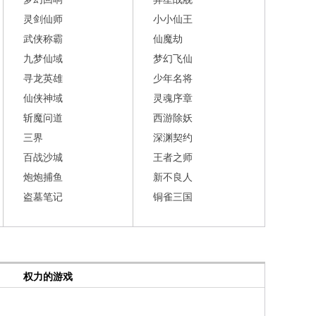
灵剑仙师
小小仙王
武侠称霸
仙魔劫
九梦仙域
梦幻飞仙
寻龙英雄
少年名将
仙侠神域
灵魂序章
斩魔问道
西游除妖
三界
深渊契约
百战沙城
王者之师
炮炮捕鱼
新不良人
盗墓笔记
铜雀三国
权力的游戏