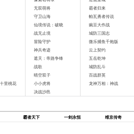
无双萌将
霸者归来
守卫山海
帕瓦勇者传说
仙境传说：破晓
豌豆大作战
战无止境
城防三国志
冒险守护
微乐捕鱼千炮版
神兵奇迹
云上契约
遮天：帝路争锋
五岳乾坤
战歌
城防乱斗
晴空双子
百战群英
十里桃花
小小虎将
龙神万相：神战
决战沙邑
霸者天下
一剑永恒
维京传奇