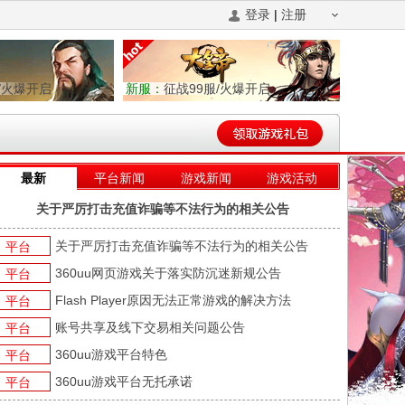
登录
|
注册
/火爆开启
新服：
征战99服/火爆开启
最新
平台新闻
游戏新闻
游戏活动
关于严厉打击充值诈骗等不法行为的相关公告
关于严厉打击充值诈骗等不法行为的相关公告
平台
360uu网页游戏关于落实防沉迷新规公告
平台
Flash Player原因无法正常游戏的解决方法
平台
账号共享及线下交易相关问题公告
平台
360uu游戏平台特色
平台
360uu游戏平台无托承诺
平台