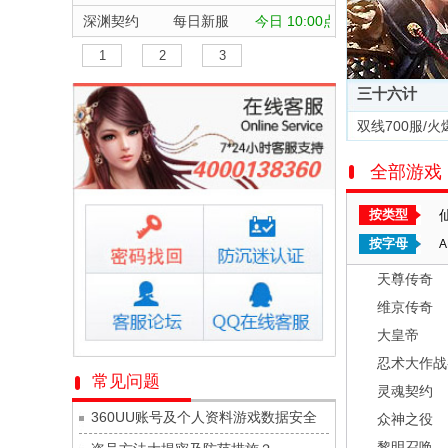
深渊契约
每日新服
今日 10:00点
坠落守望者
每日新服
今日 10:00点
1
2
3
正中靶心
每日新服
今日 10:00点
三十六计
神兵奇迹
每日新服
今日 10:00点
双线700服/火
微乐捕鱼千炮版
每日新服
今日 10:00点
全部游戏
帕瓦勇者传说
每日新服
今日 10:00点
群英风华录
每日新服
今日 10:00点
按类型
小小仙王
每日新服
今日 10:00点
按字母
A
少年名将
每日新服
今日 10:00点
天尊传奇
寻龙英雄
每日新服
今日 10:00点
维京传奇
魔物迷宫
每日新服
今日 10:00点
大皇帝
城防三国志
每日新服
今日 10:00点
忍术大作战
常见问题
灵魂契约
九梦仙域
每日新服
今日 10:00点
360UU账号及个人资料游戏数据安全
众神之役
豌豆大作战
每日新服
今日 10:00点
黎明召唤