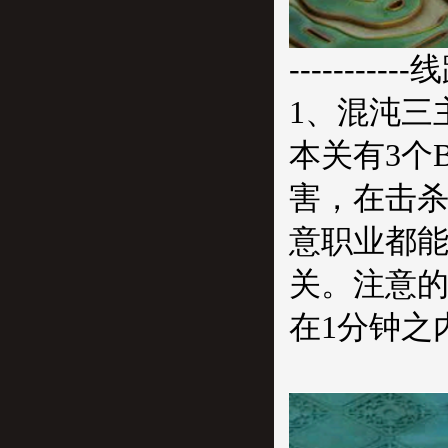
-----------
1、混沌三
本关有3个
害，在击杀
意职业都能
关。注意的
在1分钟之