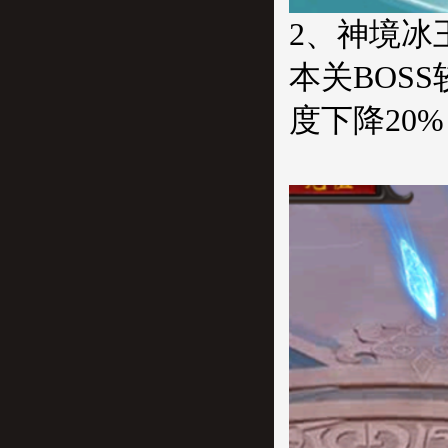
2、神境冰
本关BOS
度下降20