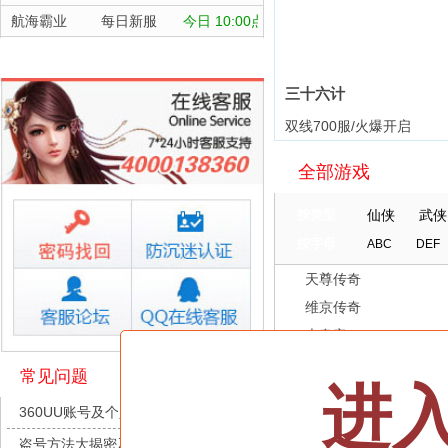
航海霸业
每日新服
今日 10:00点
晴空双子
每日新服
今日 10:00点
深渊契约
每日新服
今日 10:00点
三十六计
坠落守望者
每日新服
今日 10:00点
双线700服/火爆开启
正中靶心
每日新服
今日 10:00点
全部游戏
神兵奇迹
每日新服
今日 10:00点
微乐捕鱼千炮版
每日新服
今日 10:00点
按类型
仙侠
武侠
帕瓦勇者传说
每日新服
今日 10:00点
按字母
ABC
DEF
群英风华录
每日新服
今日 10:00点
天尊传奇
小小仙王
每日新服
今日 10:00点
维京传奇
少年名将
每日新服
今日 10:00点
大皇帝
寻龙英雄
每日新服
今日 10:00点
忍术大作战-山海封神
常见问题
进
灵魂契约
魔物迷宫
每日新服
今日 10:00点
360UU账号及个人资料游戏数据安全
众神之役
城防三国志
每日新服
今日 10:00点
盗号方法大揭密及防范措施？
黎明召唤