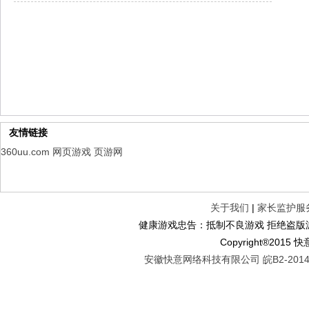
仙魔劫
每日新服
今日 9:00点
仙剑奇侠传：新的开始
每日新服
今日 9:00点
幻想名将录
每日新服
今日 1:00点
仙侠神域
每日新服
今日 1:00点
权力的游戏
新服新服
今日 9:00
友情链接
360uu.com
网页游戏
页游网
关于我们
|
家长监护服
健康游戏忠告：抵制不良游戏 拒绝盗版游
Copyright®2
安徽快意网络科技有限公司 皖B2-20140