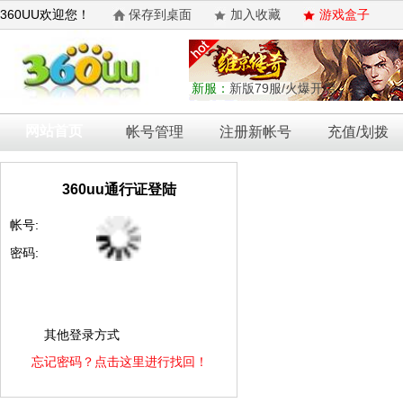
360UU欢迎您！
保存到桌面
加入收藏
游戏盒子
新服：
新版79服/火爆开启
网站首页
帐号管理
注册新帐号
充值/划拨
360uu通行证登陆
帐号:
密码:
其他登录方式
忘记密码？点击这里进行找回！