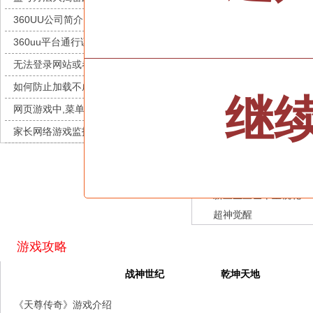
九梦仙域
每日新服
今日 10:00点
龙之战歌
360UU公司简介
豌豆大作战
每日新服
今日 10:00点
街机三国
360uu平台通行证用户服务协议和相关
灵魂序章
每日新服
今日 10:00点
幻灵召唤师
的条款和条件
无法登录网站或者看不到游戏列表的解
冒险守护
每日新服
今日 10:00点
坠落守望者
决方法
如何防止加载不成功和白屏、黑屏
绝地苍穹
每日新服
今日 10:00点
代号斩
继
网页游戏中,菜单不能正常显示，聊天
代号斩
每日新服
今日 10:00点
魔物迷宫
及其它功能不能正常使用的解决办法
家长网络游戏监护申请流程
异星战舰
每日新服
今日 10:00点
幻想名将录
征服与荣耀
云上契约
每日新服
今日 10:00点
特勤姬甲队
梦幻回响
每日新服
今日 10:00点
新三生三世十里桃花
西游除妖
每日新服
今日 10:00点
超神觉醒
征服与荣耀
每日新服
今日 10:00点
天空的魔幻城
每日新服
今日 10:00点
游戏攻略
斩魔问道
每日新服
今日 10:00点
天尊传奇
战神世纪
乾坤天地
灵魂契约
每日新服
今日 10:00点
《天尊传奇》游戏介绍
山海经异兽录
每日新服
今日 10:00点