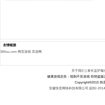
仙魔劫
每日新服
今日 9:00点
仙剑奇侠传：新的开始
每日新服
今日 9:00点
幻想名将录
每日新服
今日 1:00点
仙侠神域
每日新服
今日 1:00点
权力的游戏
新服新服
今日 9:00
友情链接
360uu.com
网页游戏
页游网
关于我们
|
家长监护服
健康游戏忠告：抵制不良游戏 拒绝盗版游
Copyright®2
安徽快意网络科技有限公司 皖B2-20140