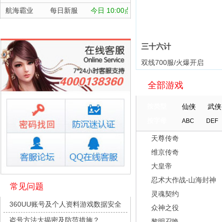
航海霸业
每日新服
今日 10:00点
晴空双子
每日新服
今日 10:00点
深渊契约
每日新服
今日 10:00点
三十六计
坠落守望者
每日新服
今日 10:00点
双线700服/火爆开启
正中靶心
每日新服
今日 10:00点
全部游戏
神兵奇迹
每日新服
今日 10:00点
微乐捕鱼千炮版
每日新服
今日 10:00点
按类型
仙侠
武侠
帕瓦勇者传说
每日新服
今日 10:00点
按字母
ABC
DEF
群英风华录
每日新服
今日 10:00点
天尊传奇
小小仙王
每日新服
今日 10:00点
维京传奇
少年名将
每日新服
今日 10:00点
大皇帝
寻龙英雄
每日新服
今日 10:00点
忍术大作战-山海封神
常见问题
灵魂契约
魔物迷宫
每日新服
今日 10:00点
360UU账号及个人资料游戏数据安全
众神之役
城防三国志
每日新服
今日 10:00点
盗号方法大揭密及防范措施？
黎明召唤