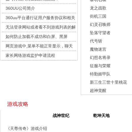
九梦仙域
每日新服
今日 10:00点
龙之战歌
360UU公司简介
豌豆大作战
每日新服
今日 10:00点
街机三国
360uu平台通行证用户服务协议和相关
灵魂序章
每日新服
今日 10:00点
幻灵召唤师
的条款和条件
无法登录网站或者看不到游戏列表的解
冒险守护
每日新服
今日 10:00点
坠落守望者
决方法
如何防止加载不成功和白屏、黑屏
绝地苍穹
每日新服
今日 10:00点
代号斩
网页游戏中,菜单不能正常显示，聊天
代号斩
每日新服
今日 10:00点
魔物迷宫
及其它功能不能正常使用的解决办法
家长网络游戏监护申请流程
异星战舰
每日新服
今日 10:00点
幻想名将录
征服与荣耀
云上契约
每日新服
今日 10:00点
特勤姬甲队
梦幻回响
每日新服
今日 10:00点
新三生三世十里桃花
西游除妖
每日新服
今日 10:00点
超神觉醒
征服与荣耀
每日新服
今日 10:00点
天空的魔幻城
每日新服
今日 10:00点
游戏攻略
斩魔问道
每日新服
今日 10:00点
天尊传奇
战神世纪
乾坤天地
灵魂契约
每日新服
今日 10:00点
《天尊传奇》游戏介绍
山海经异兽录
每日新服
今日 10:00点