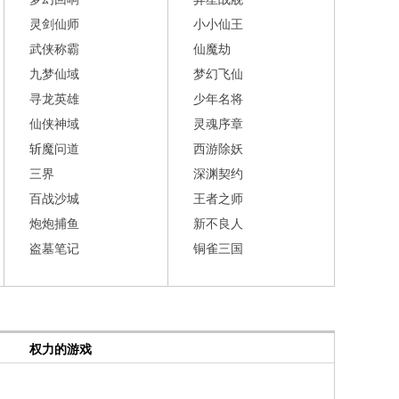
灵剑仙师
小小仙王
武侠称霸
仙魔劫
九梦仙域
梦幻飞仙
寻龙英雄
少年名将
仙侠神域
灵魂序章
斩魔问道
西游除妖
三界
深渊契约
百战沙城
王者之师
炮炮捕鱼
新不良人
盗墓笔记
铜雀三国
权力的游戏