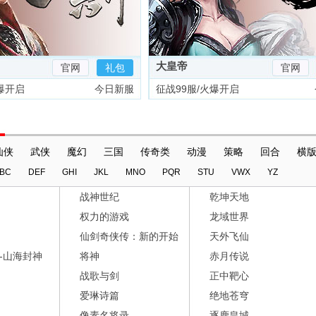
大皇帝
官网
礼包
官网
爆开启
今日新服
征战99服/火爆开启
仙侠
武侠
魔幻
三国
传奇类
动漫
策略
回合
横
BC
DEF
GHI
JKL
MNO
PQR
STU
VWX
YZ
战神世纪
乾坤天地
权力的游戏
龙域世界
仙剑奇侠传：新的开始
天外飞仙
-山海封神
将神
赤月传说
战歌与剑
正中靶心
爱琳诗篇
绝地苍穹
像素名将录
逐鹿皇城