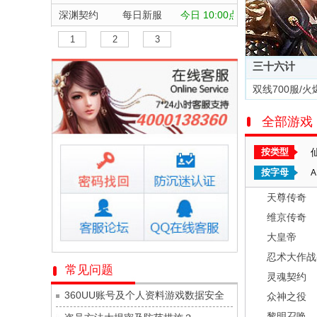
深渊契约
每日新服
今日 10:00点
坠落守望者
每日新服
今日 10:00点
1
2
3
正中靶心
每日新服
今日 10:00点
三十六计
神兵奇迹
每日新服
今日 10:00点
双线700服/火
微乐捕鱼千炮版
每日新服
今日 10:00点
全部游戏
帕瓦勇者传说
每日新服
今日 10:00点
群英风华录
每日新服
今日 10:00点
按类型
小小仙王
每日新服
今日 10:00点
按字母
A
少年名将
每日新服
今日 10:00点
天尊传奇
寻龙英雄
每日新服
今日 10:00点
维京传奇
魔物迷宫
每日新服
今日 10:00点
大皇帝
城防三国志
每日新服
今日 10:00点
忍术大作战
常见问题
灵魂契约
九梦仙域
每日新服
今日 10:00点
360UU账号及个人资料游戏数据安全
众神之役
豌豆大作战
每日新服
今日 10:00点
黎明召唤