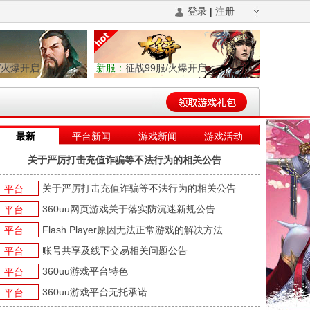
登录
|
注册
/火爆开启
新服：
征战99服/火爆开启
最新
平台新闻
游戏新闻
游戏活动
关于严厉打击充值诈骗等不法行为的相关公告
关于严厉打击充值诈骗等不法行为的相关公告
平台
360uu网页游戏关于落实防沉迷新规公告
平台
Flash Player原因无法正常游戏的解决方法
平台
账号共享及线下交易相关问题公告
平台
360uu游戏平台特色
平台
360uu游戏平台无托承诺
平台