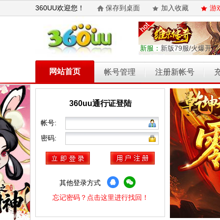
360UU欢迎您！
保存到桌面
加入收藏
游
新服：
新版79服/火爆开启
网站首页
帐号管理
注册新帐号
360uu通行证登陆
乾坤天地
开天西游
霸者归来
权力的游戏
维京传奇
帐号:
密码:
其他登录方式
忘记密码？点击这里进行找回！