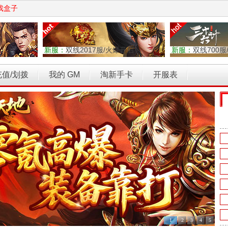
戏盒子
新服：
双线2017服/火爆开启
新服：
双线700服
充值/划拨
我的 GM
淘新手卡
开服表
权力的游戏
乾坤天地
开天西游
霸者归来
维京传奇
1
2
3
4
5