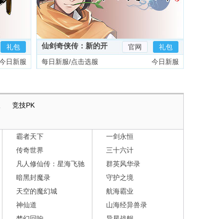
仙剑奇侠传：新的开
礼包
官网
礼包
始
今日新服
每日新服/点击选服
今日新服
版
竞技PK
霸者天下
一剑永恒
传奇世界
三十六计
凡人修仙传：星海飞驰
群英风华录
暗黑封魔录
守护之境
天空的魔幻城
航海霸业
神仙道
山海经异兽录
梦幻回响
异星战舰