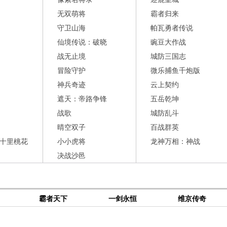
无双萌将
霸者归来
守卫山海
帕瓦勇者传说
仙境传说：破晓
豌豆大作战
战无止境
城防三国志
冒险守护
微乐捕鱼千炮版
神兵奇迹
云上契约
遮天：帝路争锋
五岳乾坤
战歌
城防乱斗
晴空双子
百战群英
十里桃花
小小虎将
龙神万相：神战
决战沙邑
霸者天下
一剑永恒
维京传奇