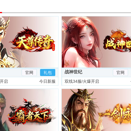
战神世纪
官网
礼包
官网
爆开启
今日新服
双线34服/火爆开启