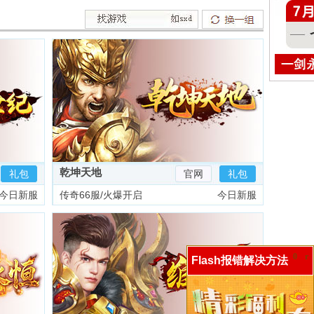
乾坤天地
礼包
官网
礼包
今日新服
传奇66服/火爆开启
今日新服
0
r
Flash报错解决方法