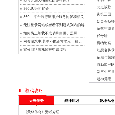
盗号方法大揭密及防范措施？
灵魂序章
每日新服
今日 10:00点
龙之战歌
360UU公司简介
冒险守护
每日新服
今日 10:00点
街机三国
360uu平台通行证用户服务协议和相关
绝地苍穹
每日新服
今日 10:00点
幻灵召唤师
的条款和条件
无法登录网站或者看不到游戏列表的解
代号斩
每日新服
今日 10:00点
坠落守望者
决方法
如何防止加载不成功和白屏、黑屏
异星战舰
每日新服
今日 10:00点
代号斩
网页游戏中,菜单不能正常显示，聊天
云上契约
每日新服
今日 10:00点
魔物迷宫
及其它功能不能正常使用的解决办法
家长网络游戏监护申请流程
梦幻回响
每日新服
今日 10:00点
幻想名将录
征服与荣耀
西游除妖
每日新服
今日 10:00点
特勤姬甲队
征服与荣耀
每日新服
今日 10:00点
新三生三世
天空的魔幻城
每日新服
今日 10:00点
超神觉醒
斩魔问道
每日新服
今日 10:00点
灵魂契约
每日新服
今日 10:00点
游戏攻略
山海经异兽录
每日新服
今日 10:00点
天尊传奇
战神世纪
乾坤天地
仙魔劫
每日新服
今日 9:00点
《天尊传奇》游戏介绍
仙剑奇侠传：新的开始
每日新服
今日 9:00点