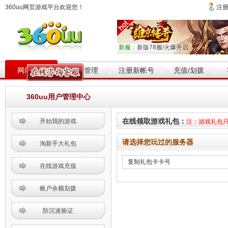
360uu网页游戏平台欢迎您！
注
新服：
新版78服/火爆开启
网站首页
帐号管理
注册新帐号
充值/划拨
360uu用户管理中心
在线领取游戏礼包：
开始我的游戏
注：游戏礼包
请选择您玩过的服务器
淘新手大礼包
在线游戏充值
账户余额划拨
防沉迷验证