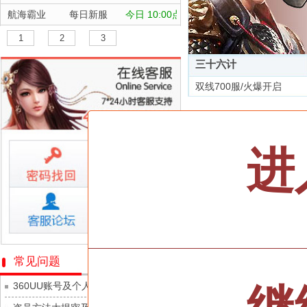
航海霸业
每日新服
今日 10:00点
晴空双子
每日新服
今日 10:00点
1
2
3
深渊契约
每日新服
今日 10:00点
三十六计
坠落守望者
每日新服
今日 10:00点
双线700服/火爆开启
正中靶心
每日新服
今日 10:00点
全部游戏
神兵奇迹
每日新服
今日 10:00点
微乐捕鱼千炮版
每日新服
今日 10:00点
按类型
仙侠
武侠
进
帕瓦勇者传说
每日新服
今日 10:00点
按字母
ABC
DEF
群英风华录
每日新服
今日 10:00点
天尊传奇
小小仙王
每日新服
今日 10:00点
维京传奇
少年名将
每日新服
今日 10:00点
大皇帝
寻龙英雄
每日新服
今日 10:00点
忍术大作战-山海封神
常见问题
灵魂契约
魔物迷宫
每日新服
今日 10:00点
360UU账号及个人资料游戏数据安全
众神之役
城防三国志
每日新服
今日 10:00点
黎明召唤