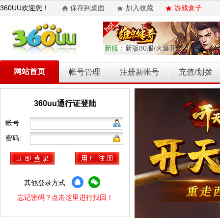
360UU欢迎您！
保存到桌面
加入收藏
游戏盒子
新服：
新版80服/火爆开启
网站首页
帐号管理
注册新帐号
充值/划拨
360uu通行证登陆
乾坤天地
开天西游
霸者归来
权力的游戏
维京传奇
帐号:
密码:
其他登录方式
忘记密码？点击这里进行找回！