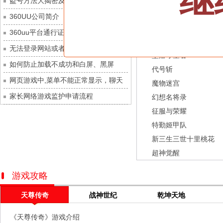
继
盗号方法大揭密及防范措施？
九梦仙域
每日新服
今日 10:00点
龙之战歌
360UU公司简介
豌豆大作战
每日新服
今日 10:00点
街机三国
360uu平台通行证用户服务协议和相关
灵魂序章
每日新服
今日 10:00点
幻灵召唤师
的条款和条件
无法登录网站或者看不到游戏列表的解
冒险守护
每日新服
今日 10:00点
坠落守望者
决方法
如何防止加载不成功和白屏、黑屏
绝地苍穹
每日新服
今日 10:00点
代号斩
网页游戏中,菜单不能正常显示，聊天
代号斩
每日新服
今日 10:00点
魔物迷宫
及其它功能不能正常使用的解决办法
家长网络游戏监护申请流程
异星战舰
每日新服
今日 10:00点
幻想名将录
征服与荣耀
云上契约
每日新服
今日 10:00点
特勤姬甲队
梦幻回响
每日新服
今日 10:00点
新三生三世十里桃花
西游除妖
每日新服
今日 10:00点
超神觉醒
征服与荣耀
每日新服
今日 10:00点
天空的魔幻城
每日新服
今日 10:00点
游戏攻略
斩魔问道
每日新服
今日 10:00点
天尊传奇
战神世纪
乾坤天地
灵魂契约
每日新服
今日 10:00点
《天尊传奇》游戏介绍
山海经异兽录
每日新服
今日 10:00点