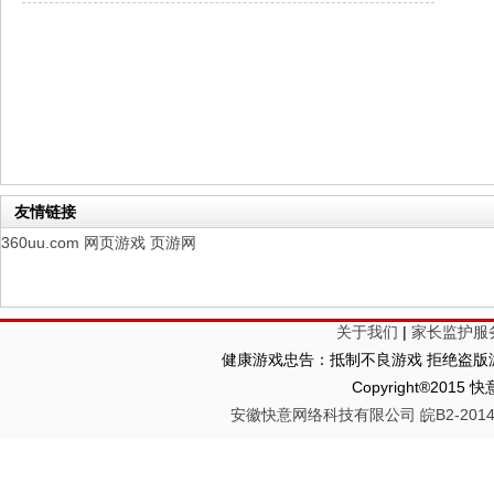
仙魔劫
每日新服
今日 9:00点
仙剑奇侠传：新的开始
每日新服
今日 9:00点
幻想名将录
每日新服
今日 1:00点
仙侠神域
每日新服
今日 1:00点
权力的游戏
新服新服
今日 9:00
友情链接
360uu.com
网页游戏
页游网
关于我们
|
家长监护服
健康游戏忠告：抵制不良游戏 拒绝盗版游
Copyright®2
安徽快意网络科技有限公司 皖B2-20140