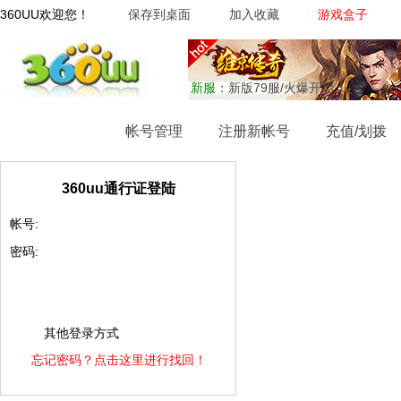
360UU欢迎您！
保存到桌面
加入收藏
游戏盒子
新服：
新版79服/火爆开启
网站首页
帐号管理
注册新帐号
充值/划拨
360uu通行证登陆
帐号:
密码:
其他登录方式
忘记密码？点击这里进行找回！