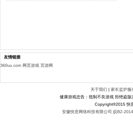
仙魔劫
每日新服
今日 9:00点
仙剑奇侠传：新的开始
每日新服
今日 9:00点
幻想名将录
每日新服
今日 1:00点
仙侠神域
每日新服
今日 1:00点
权力的游戏
新服新服
今日 9:00
友情链接
360uu.com
网页游戏
页游网
关于我们
|
家长监护服
健康游戏忠告：抵制不良游戏 拒绝盗版游
Copyright®2
安徽快意网络科技有限公司 皖B2-20140