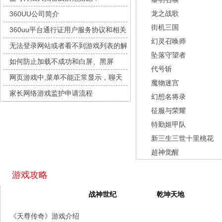
九梦仙域
每日新服
今日 10:00点
龙之战歌
360UU公司简介
豌豆大作战
每日新服
今日 10:00点
街机三国
360uu平台通行证用户服务协议和相关
灵魂序章
每日新服
今日 10:00点
幻灵召唤师
的条款和条件
无法登录网站或者看不到游戏列表的解
冒险守护
每日新服
今日 10:00点
坠落守望者
决方法
如何防止加载不成功和白屏、黑屏
绝地苍穹
每日新服
今日 10:00点
代号斩
网页游戏中,菜单不能正常显示，聊天
代号斩
每日新服
今日 10:00点
魔物迷宫
及其它功能不能正常使用的解决办法
家长网络游戏监护申请流程
异星战舰
每日新服
今日 10:00点
幻想名将录
征服与荣耀
云上契约
每日新服
今日 10:00点
特勤姬甲队
梦幻回响
每日新服
今日 10:00点
新三生三世十里桃花
西游除妖
每日新服
今日 10:00点
超神觉醒
征服与荣耀
每日新服
今日 10:00点
天空的魔幻城
每日新服
今日 10:00点
游戏攻略
斩魔问道
每日新服
今日 10:00点
天尊传奇
战神世纪
乾坤天地
灵魂契约
每日新服
今日 10:00点
《天尊传奇》游戏介绍
山海经异兽录
每日新服
今日 10:00点