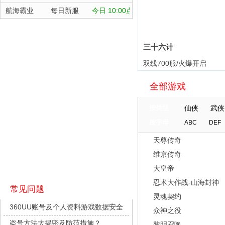
航海霸业
每日新服
今日 10:00点
晴空双子
每日新服
今日 10:00点
深渊契约
每日新服
今日 10:00点
三十六计
坠落守望者
每日新服
今日 10:00点
双线700服/火爆开启
正中靶心
每日新服
今日 10:00点
全部游戏
神兵奇迹
每日新服
今日 10:00点
微乐捕鱼千炮版
每日新服
今日 10:00点
按类型
仙侠
武侠
帕瓦勇者传说
每日新服
今日 10:00点
按字母
ABC
DEF
群英风华录
每日新服
今日 10:00点
天尊传奇
小小仙王
每日新服
今日 10:00点
维京传奇
少年名将
每日新服
今日 10:00点
大皇帝
寻龙英雄
每日新服
今日 10:00点
忍术大作战-山海封神
常见问题
灵魂契约
魔物迷宫
每日新服
今日 10:00点
360UU账号及个人资料游戏数据安全
众神之役
城防三国志
每日新服
今日 10:00点
盗号方法大揭密及防范措施？
黎明召唤