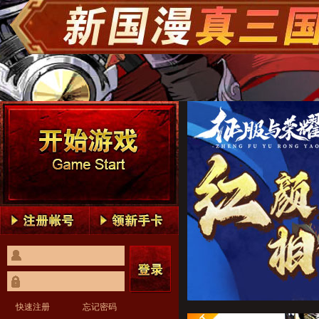
征服与荣耀1
征服与荣耀2
征服与荣耀3
征服与荣耀4
征服与荣耀5
征服与荣耀1
征服与荣耀2
征服与荣耀3
征服与荣耀4
征服与荣耀5
快速注册
忘记密码