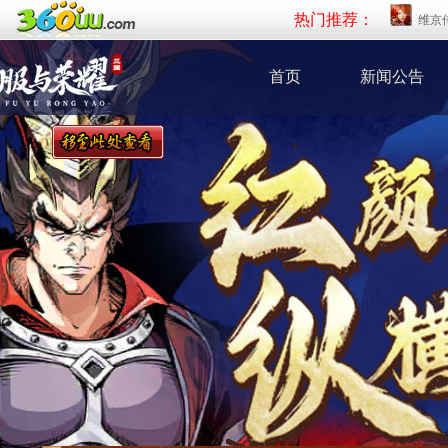
热门推荐：
维京
首页
新闻公告