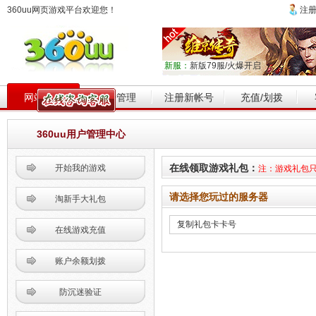
360uu网页游戏平台欢迎您！
注
新服：
新版79服/火爆开启
网站首页
帐号管理
注册新帐号
充值/划拨
360uu用户管理中心
在线领取游戏礼包：
开始我的游戏
注：游戏礼包
请选择您玩过的服务器
淘新手大礼包
在线游戏充值
账户余额划拨
防沉迷验证