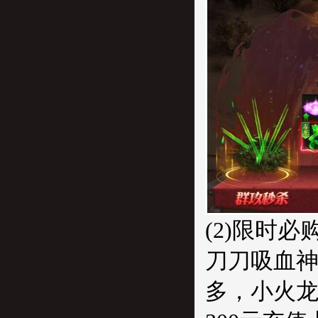
(2)限时必
刀刀吸血神
多，小火龙