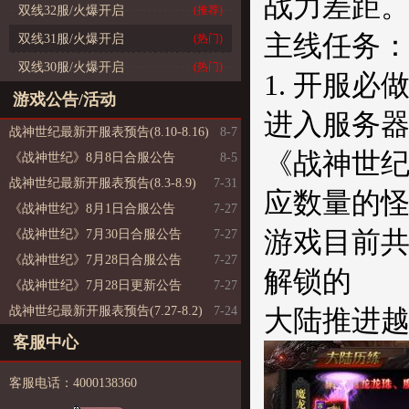
战力差距
双线32服/火爆开启
(推荐)
主线任务
双线31服/火爆开启
(热门)
双线30服/火爆开启
(热门)
1. 开服
游戏公告/活动
进入服务器
战神世纪最新开服表预告(8.10-8.16)
8-7
《战神世
《战神世纪》8月8日合服公告
8-5
战神世纪最新开服表预告(8.3-8.9)
7-31
应数量的
《战神世纪》8月1日合服公告
7-27
游戏目前共
《战神世纪》7月30日合服公告
7-27
《战神世纪》7月28日合服公告
7-27
解锁的
《战神世纪》7月28日更新公告
7-27
战神世纪最新开服表预告(7.27-8.2)
7-24
大陆推进越
客服中心
客服电话：4000138360