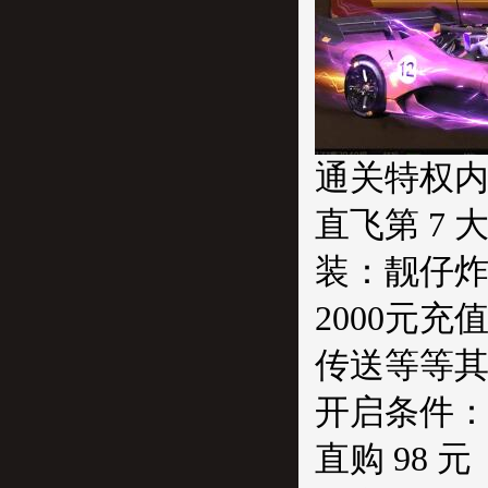
通关特权
直飞第 7
装：靓仔炸
2000元
传送等等
开启条件
直购 98 元