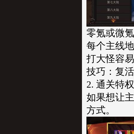
零氪或微
每个主线地
打大怪容
技巧：复活
2. 通关
如果想让主
方式。