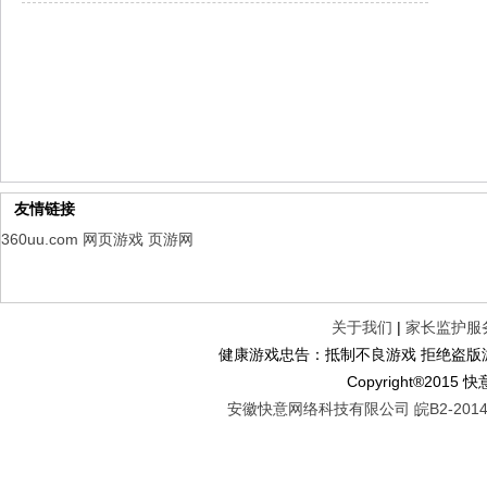
山海经异兽录
每日新服
今日 10:00点
仙魔劫
每日新服
今日 9:00点
仙剑奇侠传：新的开始
每日新服
今日 9:00点
幻想名将录
每日新服
今日 1:00点
仙侠神域
每日新服
今日 1:00点
权力的游戏
新服新服
今日 9:00
友情链接
360uu.com
网页游戏
页游网
关于我们
|
家长监护服
健康游戏忠告：抵制不良游戏 拒绝盗版游
Copyright®2
安徽快意网络科技有限公司 皖B2-20140