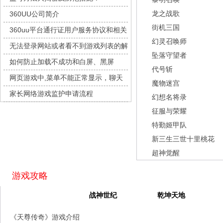
城防三国志
每日新服
今日 10:00点
龙之战歌
360UU公司简介
九梦仙域
每日新服
今日 10:00点
街机三国
360uu平台通行证用户服务协议和相关
豌豆大作战
每日新服
今日 10:00点
幻灵召唤师
的条款和条件
无法登录网站或者看不到游戏列表的解
灵魂序章
每日新服
今日 10:00点
坠落守望者
决方法
如何防止加载不成功和白屏、黑屏
冒险守护
每日新服
今日 10:00点
代号斩
网页游戏中,菜单不能正常显示，聊天
绝地苍穹
每日新服
今日 10:00点
魔物迷宫
及其它功能不能正常使用的解决办法
家长网络游戏监护申请流程
代号斩
每日新服
今日 10:00点
幻想名将录
征服与荣耀
异星战舰
每日新服
今日 10:00点
特勤姬甲队
云上契约
每日新服
今日 10:00点
新三生三世十里桃花
梦幻回响
每日新服
今日 10:00点
超神觉醒
西游除妖
每日新服
今日 10:00点
征服与荣耀
每日新服
今日 10:00点
游戏攻略
天空的魔幻城
每日新服
今日 10:00点
天尊传奇
战神世纪
乾坤天地
斩魔问道
每日新服
今日 10:00点
《天尊传奇》游戏介绍
灵魂契约
每日新服
今日 10:00点