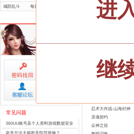
进
城防乱斗
每日新服
今日 10:00点
航海霸业
每日新服
今日 10:00点
晴空双子
每日新服
今日 10:00点
三十六计
深渊契约
每日新服
今日 10:00点
双线699服/火爆开启
坠落守望者
每日新服
今日 10:00点
全部游戏
正中靶心
每日新服
今日 10:00点
继
神兵奇迹
每日新服
今日 10:00点
按类型
仙侠
武侠
微乐捕鱼千炮版
每日新服
今日 10:00点
按字母
ABC
DEF
帕瓦勇者传说
每日新服
今日 10:00点
天尊传奇
群英风华录
每日新服
今日 10:00点
维京传奇
小小仙王
每日新服
今日 10:00点
大皇帝
少年名将
每日新服
今日 10:00点
忍术大作战-山海封神
常见问题
灵魂契约
寻龙英雄
每日新服
今日 10:00点
360UU账号及个人资料游戏数据安全
众神之役
魔物迷宫
每日新服
今日 10:00点
盗号方法大揭密及防范措施？
黎明召唤