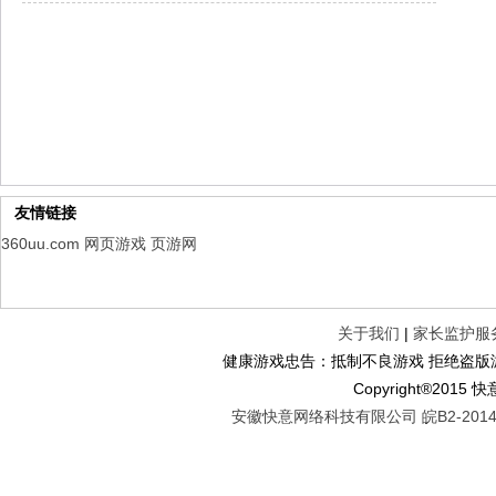
仙魔劫
每日新服
今日 9:00点
仙剑奇侠传：新的开始
每日新服
今日 9:00点
幻想名将录
每日新服
今日 1:00点
仙侠神域
每日新服
今日 1:00点
权力的游戏
新服新服
今日 9:00
友情链接
360uu.com
网页游戏
页游网
关于我们
|
家长监护服
健康游戏忠告：抵制不良游戏 拒绝盗版游
Copyright®2
安徽快意网络科技有限公司 皖B2-20140