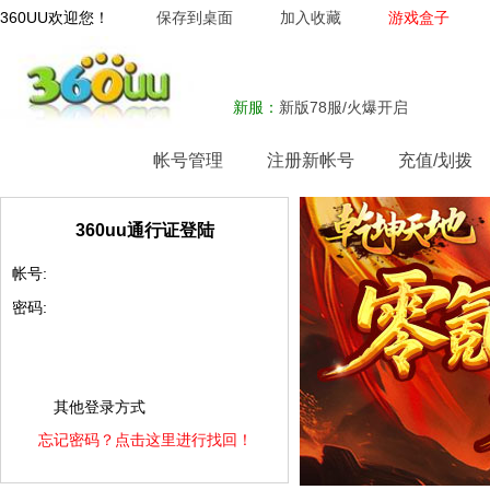
360UU欢迎您！
保存到桌面
加入收藏
游戏盒子
新服：
新版78服/火爆开启
网站首页
帐号管理
注册新帐号
充值/划拨
360uu通行证登陆
帐号:
密码:
其他登录方式
忘记密码？点击这里进行找回！