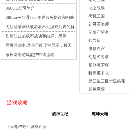
九梦仙域
每日新服
今日 10:00点
龙之战歌
360UU公司简介
豌豆大作战
每日新服
今日 10:00点
街机三国
360uu平台通行证用户服务协议和相关
灵魂序章
每日新服
今日 10:00点
幻灵召唤师
的条款和条件
无法登录网站或者看不到游戏列表的解
冒险守护
每日新服
今日 10:00点
坠落守望者
决方法
如何防止加载不成功和白屏、黑屏
绝地苍穹
每日新服
今日 10:00点
代号斩
网页游戏中,菜单不能正常显示，聊天
代号斩
每日新服
今日 10:00点
魔物迷宫
及其它功能不能正常使用的解决办法
家长网络游戏监护申请流程
异星战舰
每日新服
今日 10:00点
幻想名将录
征服与荣耀
云上契约
每日新服
今日 10:00点
特勤姬甲队
梦幻回响
每日新服
今日 10:00点
新三生三世十里桃花
西游除妖
每日新服
今日 10:00点
超神觉醒
征服与荣耀
每日新服
今日 10:00点
天空的魔幻城
每日新服
今日 10:00点
游戏攻略
斩魔问道
每日新服
今日 10:00点
天尊传奇
战神世纪
乾坤天地
灵魂契约
每日新服
今日 10:00点
《天尊传奇》游戏介绍
山海经异兽录
每日新服
今日 10:00点