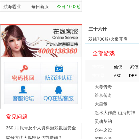
进
航海霸业
每日新服
今日 10:00点
晴空双子
每日新服
今日 10:00点
深渊契约
每日新服
今日 10:00点
三十六计
坠落守望者
每日新服
今日 10:00点
双线700服/火爆开启
正中靶心
每日新服
今日 10:00点
全部游戏
神兵奇迹
每日新服
今日 10:00点
继
微乐捕鱼千炮版
每日新服
今日 10:00点
按类型
仙侠
武侠
帕瓦勇者传说
每日新服
今日 10:00点
按字母
ABC
DEF
群英风华录
每日新服
今日 10:00点
天尊传奇
小小仙王
每日新服
今日 10:00点
维京传奇
少年名将
每日新服
今日 10:00点
大皇帝
寻龙英雄
每日新服
今日 10:00点
忍术大作战-山海封神
常见问题
灵魂契约
魔物迷宫
每日新服
今日 10:00点
360UU账号及个人资料游戏数据安全
众神之役
城防三国志
每日新服
今日 10:00点
盗号方法大揭密及防范措施？
黎明召唤